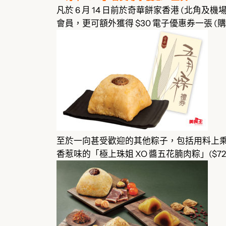
凡於 6 月 14 日前於奇華餅家香港 (北角及
會員，更可額外獲得 $30 電子優惠券一張 (購
至於一向甚受歡迎的其他粽子，包括用料上乘的「
香惹味的「極上珠姐 XO 醬五花腩肉粽」($72