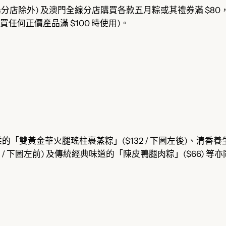
機場分店除外) 及澳門全線分店購買各款五月粽或其禮券滿 $80，
買任何正價產品滿 $100 時使用)。
雙黃金華火腿瑤柱裹蒸粽」($132 / 下圖左後)、清香養生的
 / 下圖左前) 及傳統經典味道的「陳皮鴨腿肉粽」($66) 等