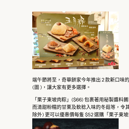
端午節將至，奇華餅家今年推出 2 款新口味
(圖 )，讓大家有更多選擇。
「栗子東坡肉粽」($66) 包裹著用秘製
而清甜粉糯的甘栗及軟稔入味的冬菇等，令其味道
除外) 更可以優惠價每隻 $52 選購「栗子