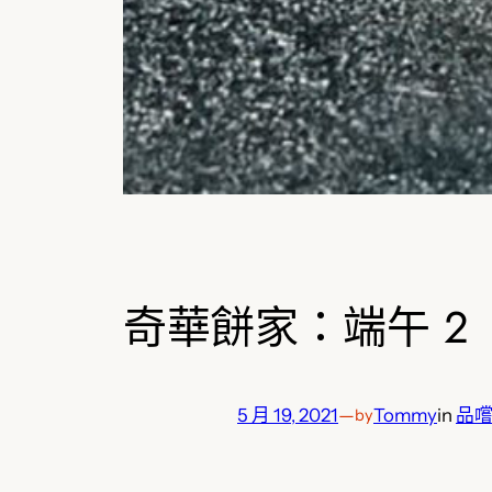
奇華餅家：端午 2
5 月 19, 2021
—
Tommy
in
品
by