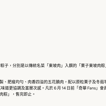
的粽子，分別是以傳統名菜「東坡肉」入饌的「栗子東坡肉粽」
醬料餚製、肥瘦均勻、肉香四溢的五花腩肉，配以原粒栗子及冬
更協調及富層次感。凡於 6 月 14 日前「奇華 Fans」
東坡肉粽」，售完即止。