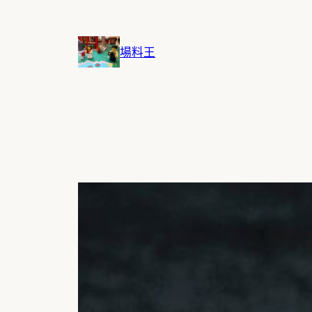
跳
至
主
場料王
要
內
容