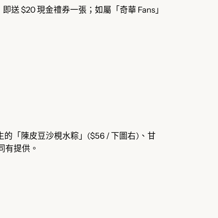
即送 $20 現金禮券一張；如屬「奇華 Fans」
「陳皮豆沙梘水粽」($56 / 下圖右)、甘
亦同有提供。