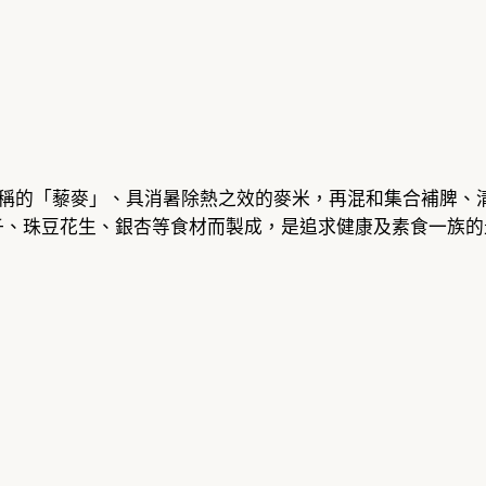
食物之稱的「藜麥」、具消暑除熱之效的麥米，再混和集合補脾
子、珠豆花生、銀杏等食材而製成，是追求健康及素食一族的