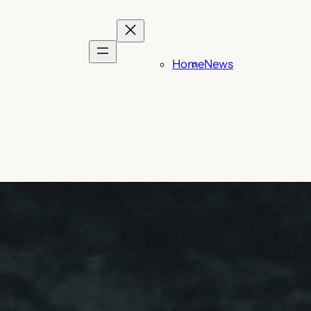
Home
News