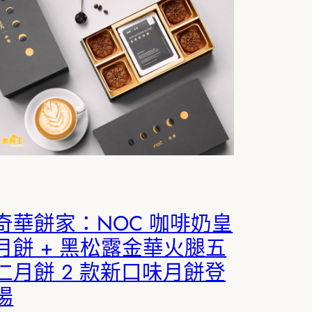
奇華餅家：NOC 咖啡奶皇
月餅 + 黑松露金華火腿五
仁月餅 2 款新口味月餅登
場