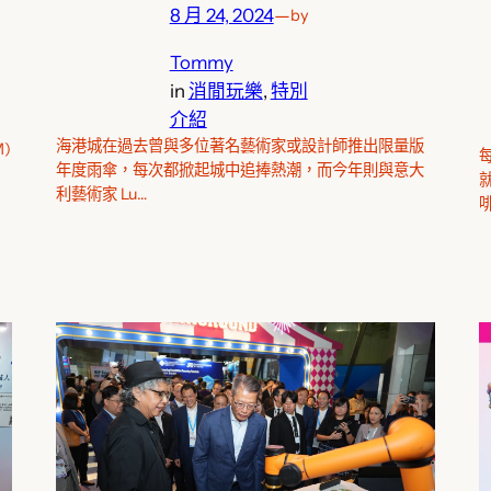
8 月 24, 2024
—
by
Tommy
in
消閒玩樂
, 
特別
介紹
海港城在過去曾與多位著名藝術家或設計師推出限量版
)
年度雨傘，每次都掀起城中追捧熱潮，而今年則與意大
利藝術家 Lu…