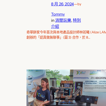
8 月 26, 2024
—
by
Tommy
in
消閒玩樂
, 
特別
介紹
奇華餅家今年首次與本地產品設計師林若曦 (Alize LAM
創辦的「認真做無聊事」(圖 3) 合作，於 8…