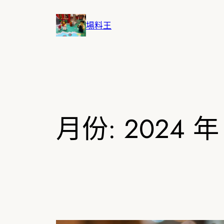
跳
至
場料王
主
要
內
容
月份:
2024 年