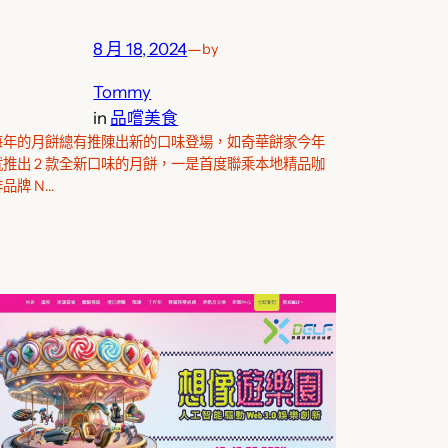
8 月 18, 2024
—
by
Tommy
in
品嚐美食
每年的月餅總有推陳出新的口味登場，如奇華餅家今年
就推出 2 款全新口味的月餅，一是首度聯乘本地精品咖
啡品牌 N…