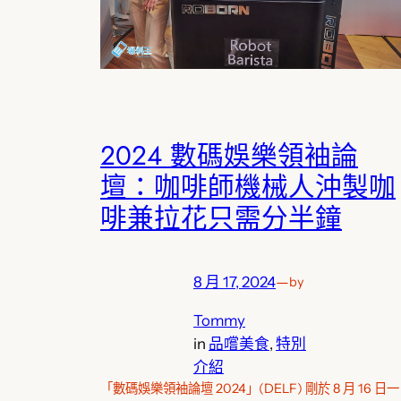
2024 數碼娛樂領袖論
壇：咖啡師機械人沖製咖
啡兼拉花只需分半鐘
8 月 17, 2024
—
by
Tommy
in
品嚐美食
, 
特別
介紹
「數碼娛樂領袖論壇 2024」(DELF) 剛於 8 月 16 日一