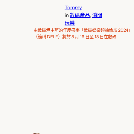
Tommy
in
數碼產品
, 
消閒
玩樂
由數碼港主辦的年度盛事「數碼娛樂領袖論壇 2024」
（簡稱 DELF）將於 8 月 16 日至 18 日在數碼…