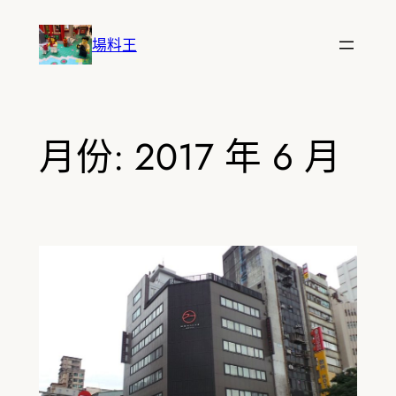
跳
至
場料王
主
要
內
容
月份:
2017 年 6 月