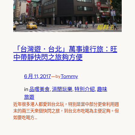
「台灣遊．台北」萬事達行旅：旺
中帶靜快閃之旅夠方便
6 月 11, 2017
—
Tommy
by
in
品嚐美食
, 
消閒玩樂
, 
特別介紹
, 
趣味
旅遊
近年很多港人都愛到台北玩，特別是當中部分更會利用週
末的兩三天來個快閃之旅，到台北市吃喝為主便足夠。但
如要吃喝方…