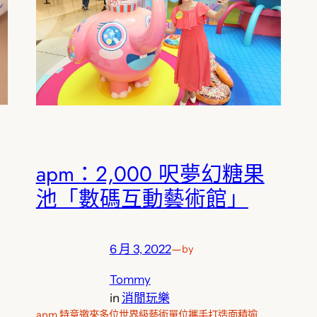
apm：2,000 呎夢幻糖果
池「數碼互動藝術館」
6 月 3, 2022
—
by
Tommy
in
消閒玩樂
apm 特意邀來多位世界級藝術單位攜手打造面積逾