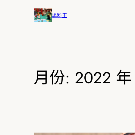
跳
至
場料王
主
要
內
容
月份:
2022 年