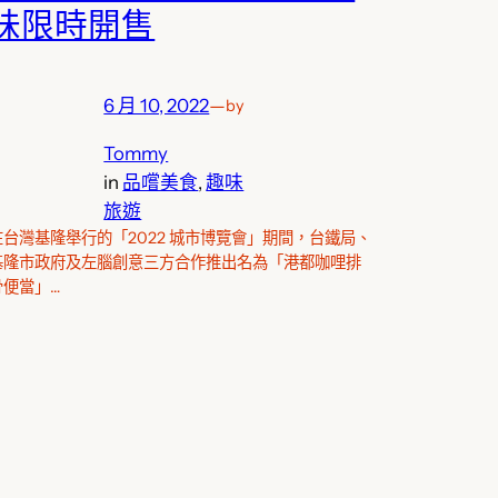
味限時開售
6 月 10, 2022
—
by
Tommy
in
品嚐美食
, 
趣味
旅遊
在台灣基隆舉行的「2022 城市博覽會」期間，台鐵局、
基隆市政府及左腦創意三方合作推出名為「港都咖哩排
骨便當」…