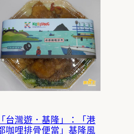
「台灣遊．基隆」：「港
都咖哩排骨便當」基隆風