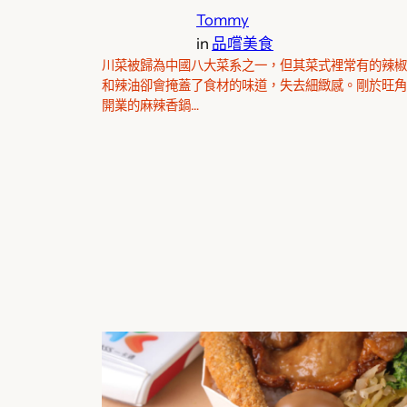
Tommy
in
品嚐美食
川菜被歸為中國八大菜系之一，但其菜式裡常有的辣椒
和辣油卻會掩蓋了食材的味道，失去細緻感。剛於旺角
開業的麻辣香鍋…