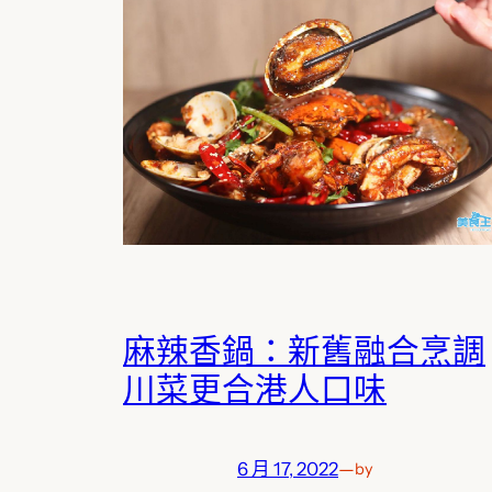
麻辣香鍋：新舊融合烹調
川菜更合港人口味
6 月 17, 2022
—
by