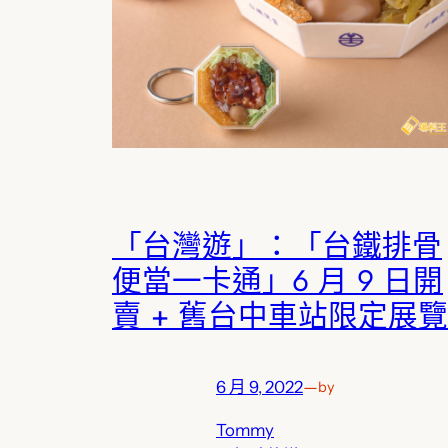
「台灣遊」：「台鐵排骨
便當一卡通」6 月 9 日開
賣 + 舊台中車站限定展覽
6 月 9, 2022
—
by
Tommy