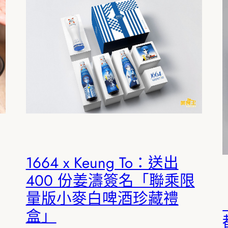
1664 x Keung To：送出
400 份姜濤簽名「聯乘限
量版小麥白啤酒珍藏禮
盒」