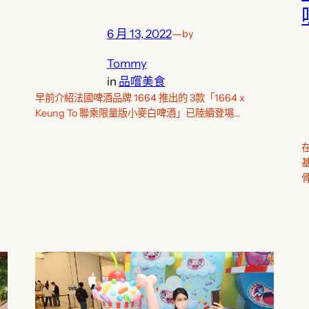
6 月 13, 2022
—
by
Tommy
in
品嚐美食
早前介紹法國啤酒品牌 1664 推出的 3款「1664 x
Keung To 聯乘限量版小麥白啤酒」已陸續登場…