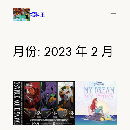
跳
至
場料王
主
要
內
容
月份:
2023 年 2 月