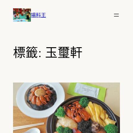
跳
至
場料王
主
要
內
容
標籤:
玉璽軒