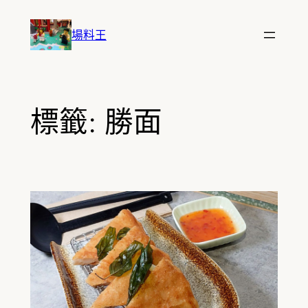
跳
至
場料王
主
要
內
容
標籤:
勝面