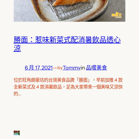
勝面：惹味新菜式配消暑飲品透心
涼
6 月 17, 2021
—
Tommy
in
品嚐美食
by
位於旺角朗豪坊的台灣美食品牌「勝面」，早前加推 4 款
全新菜式及 4 款消暑飲品，足為大家帶來一個美味又涼快
的…