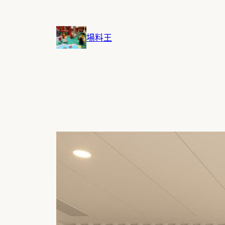
跳
至
主
場料王
要
內
容