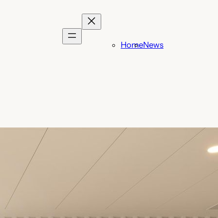
Home
News