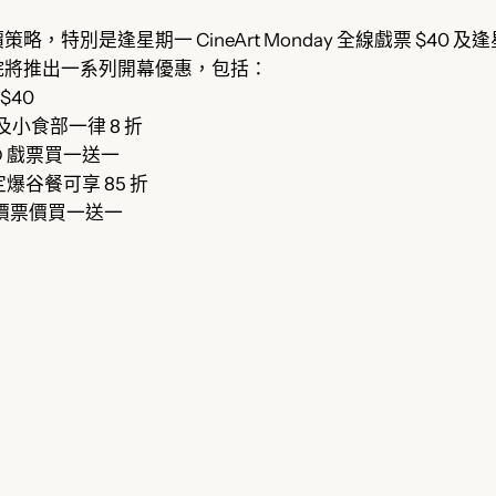
別是逢星期一 CineArt Monday 全線戲票 $40 及
院將推出一系列開幕優惠，包括：
$40
戲票及小食部一律 8 折
D 戲票買一送一
爆谷餐可享 85 折
正價票價買一送一