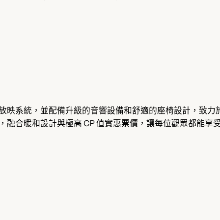
進的 NEC 4K 放映系統，並配備升級的音響設備和舒適的座椅設
全新面貌回歸，融合暖和設計與極高 CP 值實惠票價，讓每位觀眾都