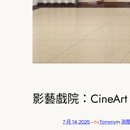
影藝戲院：CineArt 
7 月 14, 2025
—
Tommy
in
消
by