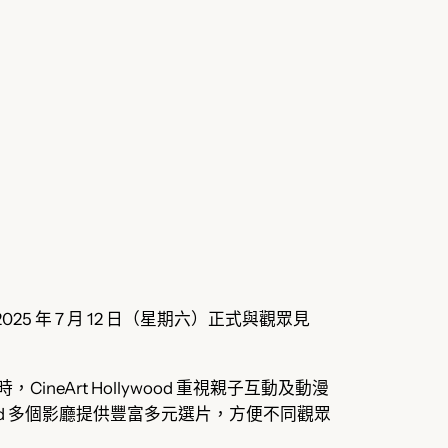
25 年 7 月 12 日（星期六）正式與觀眾見
時，CineArt Hollywood 重視親子互動及動漫
ood 多個影廳提供豐富多元選片，方便不同觀眾