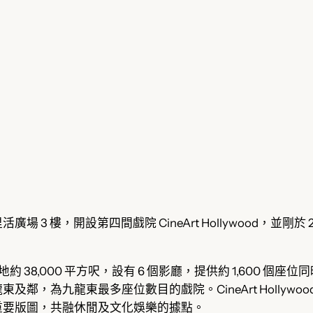
 樓，開設第四間戲院 CineArt Hollywood，並剛於 20
佔地約 38,000 平方呎，設有 6 個影廳，提供約 1,600 個座位同
鄰，為九龍東最多座位數目的戲院。CineArt Hollyw
重要版圖，共融休閒及文化娛樂的據點。