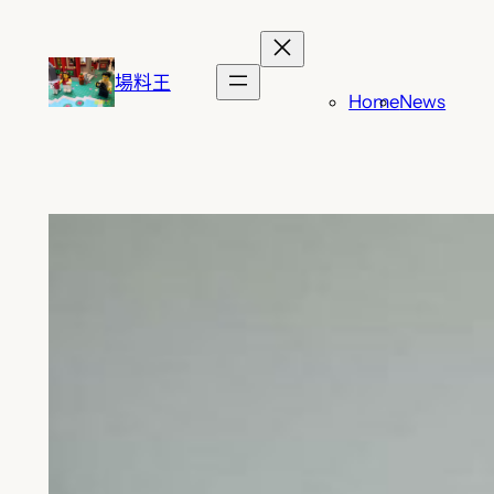
跳
至
主
場料王
Home
News
要
內
容