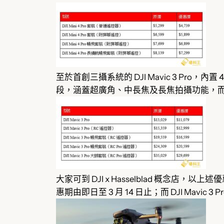
至於首創三攝系統的 DJI Mavic 3 Pro，內置 4/
段，涵蓋超廣角、中長焦及長焦拍攝功能，而續
大家可到 DJI x Hasselblad 概念店，以上述優惠價
惠期由即日至 3 月 14 日止；而 DJI Mavic 3