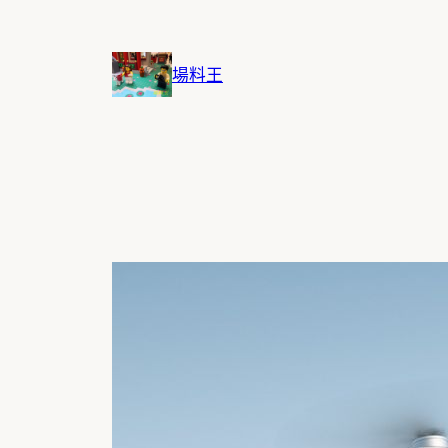
跳
至
主
場料王
要
內
容