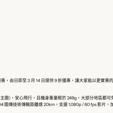
首次限時優惠，由日即至 3 月 14 日提供 9 折優惠，讓大家能以更實惠
 (本文主圖)，安心飛行，且機身重量輕於 249g，大部分地區都可免
配合 O4 圖傳技術傳輸距離達 20km，支援 1,080p / 60 f