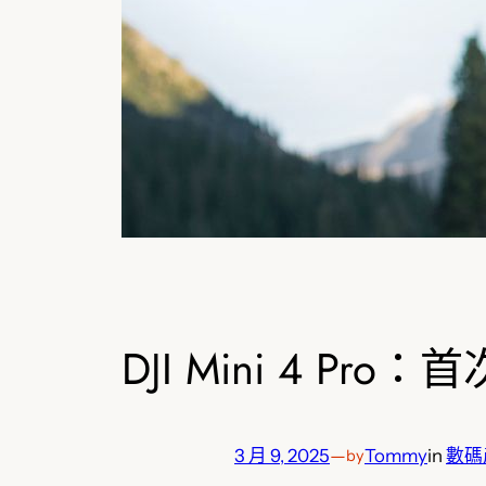
DJI Mini 4 Pr
3 月 9, 2025
—
Tommy
in
數碼
by