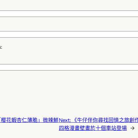
:
「樱花蝦杏仁薄脆」微辣鮮
Next:
《牛仔伴你尋找回憶之旅創
四格漫畫壁畫於十個車站登場
→