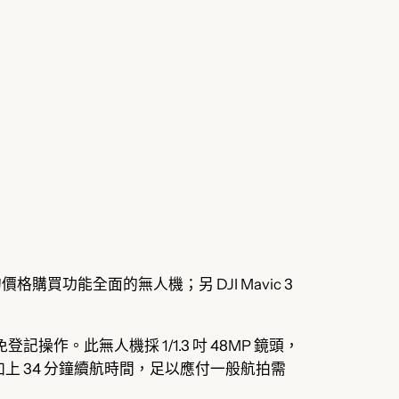
的價格購買功能全面的無人機；另 DJI Mavic 3
登記操作。此無人機採 1/1.3 吋 48MP 鏡頭，
ps 影片，加上 34 分鐘續航時間，足以應付一般航拍需