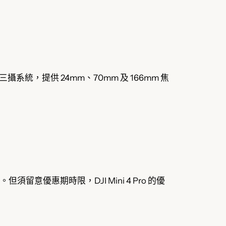
ro，首創三攝系統，提供 24mm、70mm 及 166mm 焦
各種套裝。但須留意優惠期時限，DJI Mini 4 Pro 的優