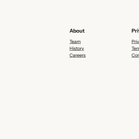
About
Pr
Team
Pri
History
Ter
Careers
Con