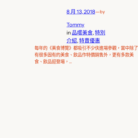
8 月 13, 2018
—
by
Tommy
in
品嚐美食
, 
特別
介紹
, 
特賣優惠
每年的《美食博覽》都吸引不少伕進場參觀，當中除了
有很多固有的美食、飲品作特價銷售外，更有多款美
食、飲品迎登場，…