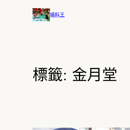
跳
至
場料王
主
要
內
容
標籤:
金月堂