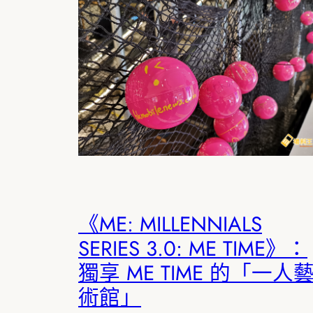
《ME: MILLENNIALS
SERIES 3.0: ME TIME》：
獨享 ME TIME 的「一人
術館」