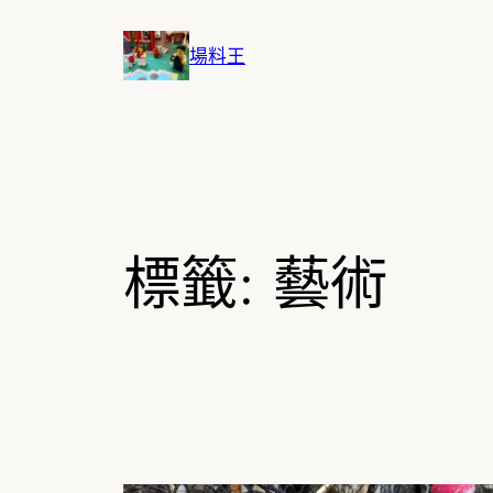
跳
至
場料王
主
要
內
容
標籤:
藝術