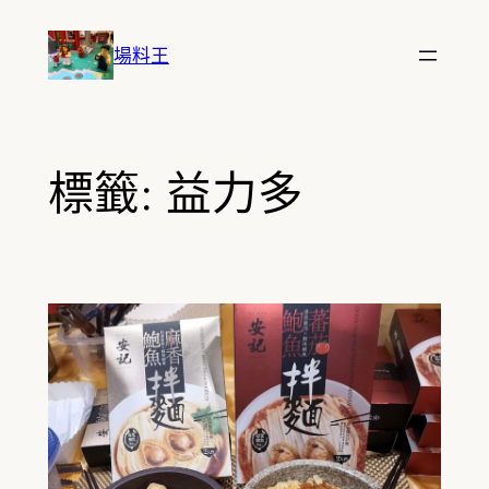
跳
至
場料王
主
要
內
容
標籤:
益力多