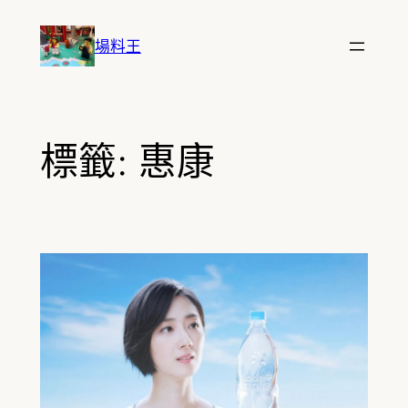
跳
至
場料王
主
要
內
容
標籤:
惠康