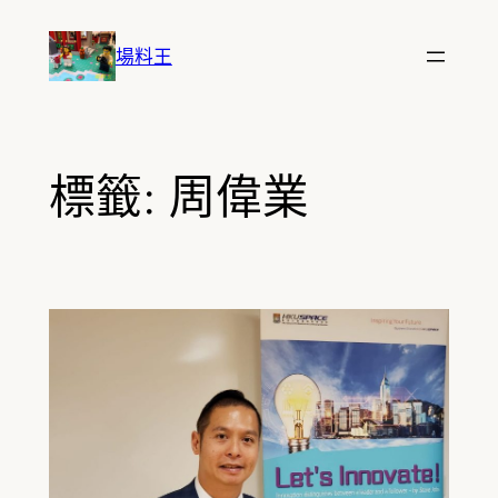
跳
至
場料王
主
要
內
容
標籤:
周偉業