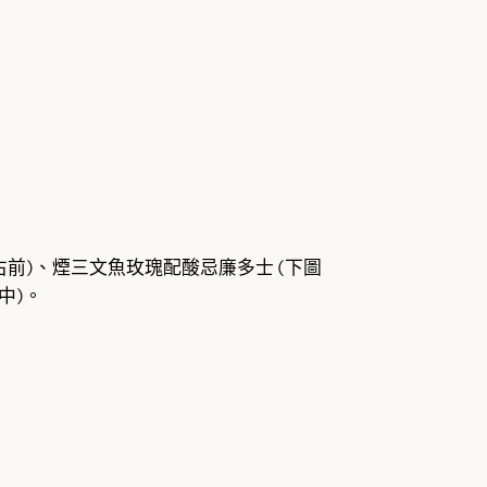
右前)、煙三文魚玫瑰配酸忌廉多士 (下圖
中)。