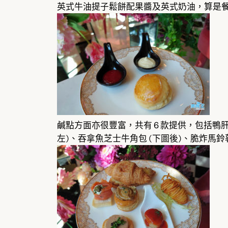
英式牛油提子鬆餅配果醬及英式奶油，算是
鹹點方面亦很豐富，共有 6 款提供，包括鴨肝
左)、吞拿魚芝士牛角包 (下圖後)、脆炸馬鈴