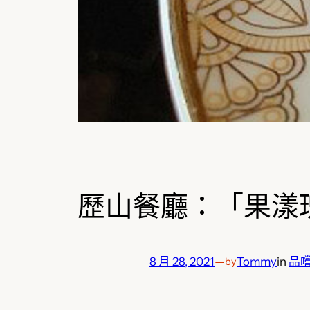
歷山餐廳：「果漾
8 月 28, 2021
—
Tommy
in
品
by