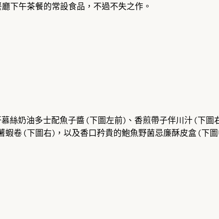
餐廳下午茶餐的常設食品，不過不失之作。
慕絲奶油多士配魚子醬 (下圖左前)、香煎帶子伴川汁 (下圖
薯蝦卷 (下圖右)，以及香口矜貴的鮑魚野菌忌廉酥皮盒 (下圖