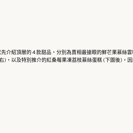
介紹頂層的 4 款甜品，分別為賣相最搶眼的鮮芒果慕絲雲呢拿
下圖右)，以及特別推介的紅桑莓果凍荔枝慕絲蛋糕 (下圖後)