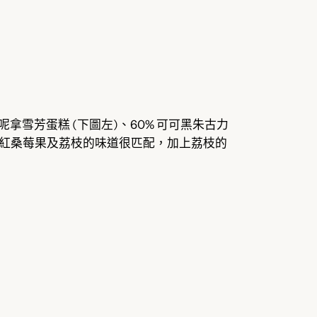
雪芳蛋糕 (下圖左)、60% 可可黑朱古力
，因紅桑莓果及荔枝的味道很匹配，加上荔枝的