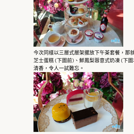
今次同樣以三層式層架擺放下午茶套餐，那就先
芝士蛋糕 (下圖前)、鮮鳳梨蓉意式奶凍 (
清香，令人一試難忘。