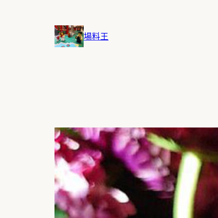
跳
至
主
場料王
要
內
容