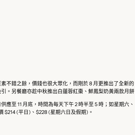
素不錯之餘，價錢也很大眾化，而剛於 8 月更推出了全新
吸引。另餐廳亦趁中秋推出白蓮蓉紅棗、鮮鳳梨奶黃兩款月餅
至 11 月底，時間為每天下午 2 時半至 5 時；如星期六、
214 (平日)、$228 (星期六日及假期)。