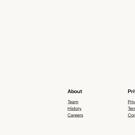
About
Pr
Team
Pri
History
Ter
Careers
Con