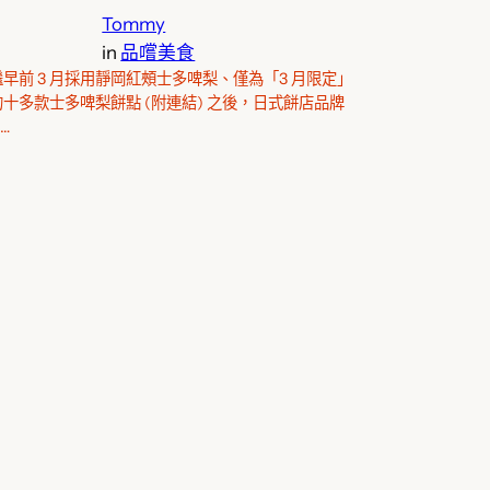
Tommy
in
品嚐美食
繼早前 3 月採用靜岡紅頰士多啤梨、僅為「3 月限定」
的十多款士多啤梨餅點 (附連結) 之後，日式餅店品牌
…