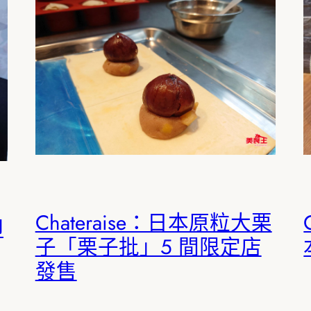
Chateraise：日本原粒大栗
印
子「栗子批」5 間限定店
發售