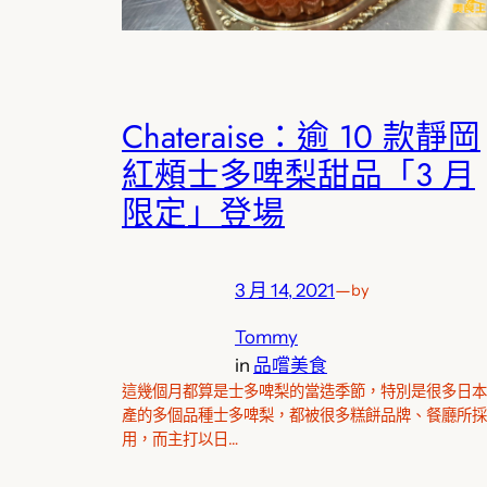
Chateraise：逾 10 款靜岡
紅頰士多啤梨甜品「3 月
限定」登場
3 月 14, 2021
—
by
Tommy
in
品嚐美食
這幾個月都算是士多啤梨的當造季節，特別是很多日本
產的多個品種士多啤梨，都被很多糕餅品牌、餐廳所採
用，而主打以日…