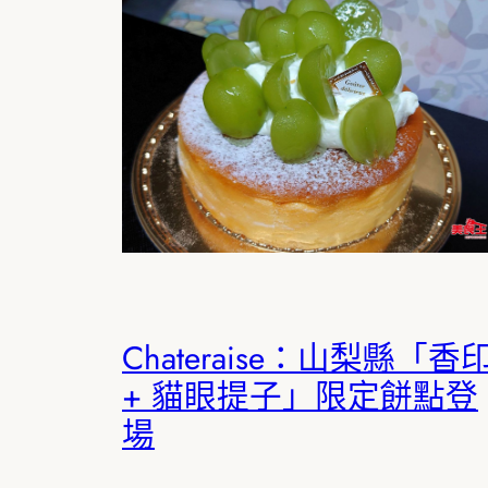
Chateraise：山梨縣「香
+ 貓眼提子」限定餅點登
場