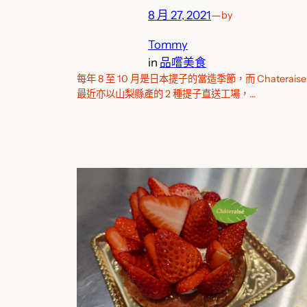
8 月 27, 2021
—
by
Tommy
in
品嚐美食
每年 8 至 10 月是日本提子的當造季節，而 Chateraise
最近亦以山梨縣產的 2 種提子直送工場，…