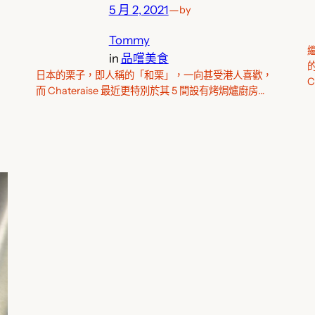
5 月 2, 2021
—
by
Tommy
in
品嚐美食
日本的栗子，即人稱的「和栗」，一向甚受港人喜歡，
C
而 Chateraise 最近更特別於其 5 間設有烤焗爐廚房…