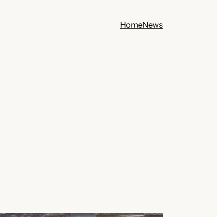
Home
News