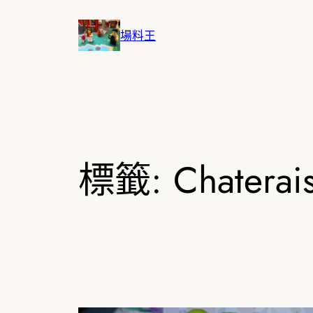
跳
至
場料王
主
要
內
容
標籤:
Chaterai