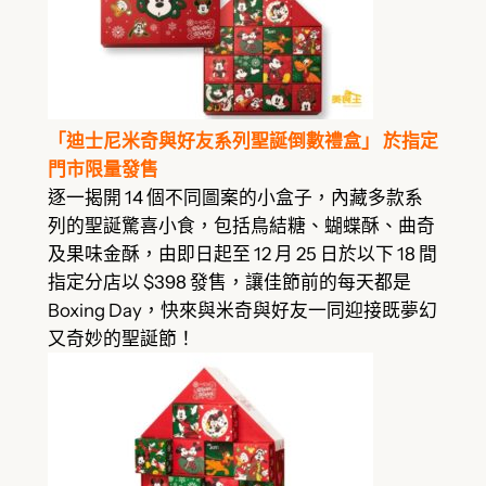
「迪士尼米奇與好友系列聖誕倒數禮盒」 於指定
門市限量發售
逐一揭開 14 個不同圖案的小盒子，內藏多款系
列的聖誕驚喜小食，包括鳥結糖、蝴蝶酥、曲奇
及果味金酥，由即日起至 12 月 25 日於以下 18 間
指定分店以 $398 發售，讓佳節前的每天都是
Boxing Day，快來與米奇與好友一同迎接既夢幻
又奇妙的聖誕節！