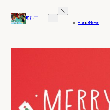
跳
至
主
場料王
Home
News
要
內
容