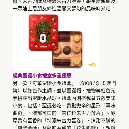
奇、朱古力酥及特濃朱古力蛋卷，跟至愛親朋及
一眾迪士尼朋友締造溫馨又夢幻的品味時光吧！
經典聖誕小食禮盒多重優惠
另一款「奇華聖誕小食禮盒」（$108 / $115 澳門
幣）以綠色作主調，並以聖誕帽、禮物等紅色元
素拼湊出聖誕水晶球。禮盒內則盛載著五款美味
小食，包括：聖誕必吃、帶點微辛的星形「薑味
曲奇」、濃郁可口的「杏仁粒朱古力薄片」、醇
厚帶有蛋香的「特濃朱古力蛋卷」、清甜不膩的
「鳳梨金酥」及鬆脆香甜的「花生脆糖」，想與