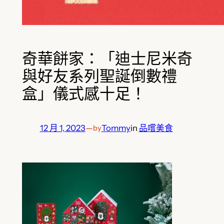
奇華餅家：「迪士尼米奇
與好友系列聖誕倒數禮
盒」儀式感十足！
12 月 1, 2023
—
Tommy
in
品嚐美食
by