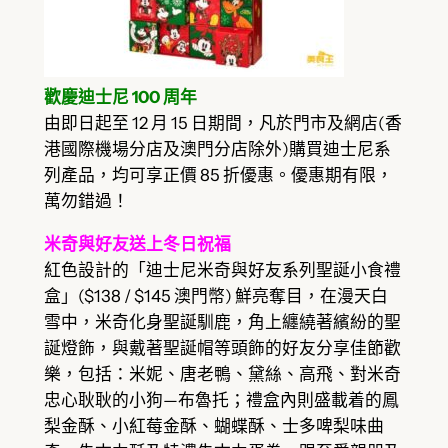
歡慶迪士尼 100 周年
由即日起至 12 月 15 日期間，凡於門市及網店(香
港國際機場分店及澳門分店除外)購買迪士尼系
列產品，均可享正價 85 折優惠。優惠期有限，
萬勿錯過！
米奇與好友送上冬日祝福
紅色設計的「迪士尼米奇與好友系列聖誕小食禮
盒」($138 / $145 澳門幣) 鮮亮奪目，在漫天白
雪中，米奇化身聖誕馴鹿，角上纏繞著繽紛的聖
誕燈飾，與戴著聖誕帽等頭飾的好友分享佳節歡
樂，包括：米妮、唐老鴨、黛絲、高飛、對米奇
忠心耿耿的小狗—布魯托；禮盒內則盛載着的鳳
梨金酥、小紅莓金酥、蝴蝶酥、士多啤梨味曲