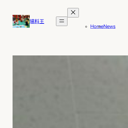
跳
至
主
場料王
Home
News
要
內
容