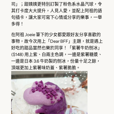
司」；甜姨姨更特別訂製了粉色系水晶汽球，令
其打卡度大大提升，人見人愛，並配上阿祖的語
句插卡，讓大家可寫下心情或分享的樂事，一舉
多得！
在阿祖 Joeie 筆下的少女都愛跟好友分享喜歡的
事物，故今次用上「Dear BFF」主題，就是遇上
好吃的甜品當然也樂於同享！「紫薯牛奶刨冰」
($148) 用上紫、白兩主色調，一邊是紫薯糖漿、
一邊是日本 3.6 牛奶製的刨冰，份量十足之餘，
頂端更加上紫薯味奶蓋、紫薯脆脆。