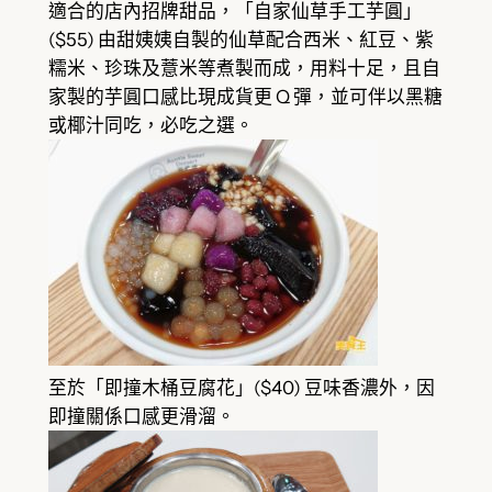
適合的店內招牌甜品，「自家仙草手工芋圓」
($55) 由甜姨姨自製的仙草配合西米、紅豆、紫
糯米、珍珠及薏米等煮製而成，用料十足，且自
家製的芋圓口感比現成貨更 Q 彈，並可伴以黑糖
或椰汁同吃，必吃之選。
至於「即撞木桶豆腐花」($40) 豆味香濃外，因
即撞關係口感更滑溜。