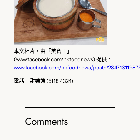
本文相片，由「美食王」
(www.facebook.com/hkfoodnews) 提供。
www.facebook.com/hkfoodnews/posts/23471311987
電話：甜姨姨 (5118 4324)
Comments