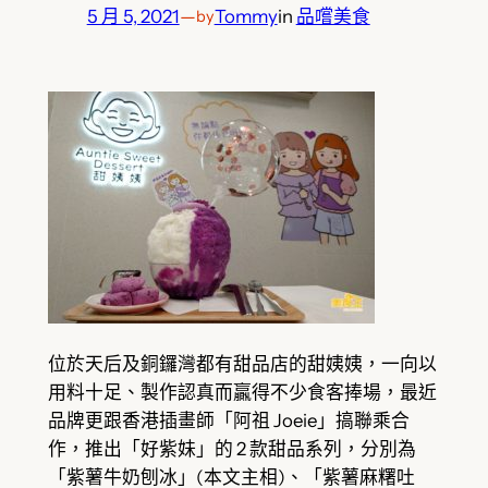
5 月 5, 2021
—
Tommy
in
品嚐美食
by
位於天后及銅鑼灣都有甜品店的甜姨姨，一向以
用料十足、製作認真而贏得不少食客捧場，最近
品牌更跟香港插畫師「阿祖 Joeie」搞聯乘合
作，推出「好紫妹」的 2 款甜品系列，分別為
「紫薯牛奶刨冰」(本文主相)、「紫薯麻糬吐