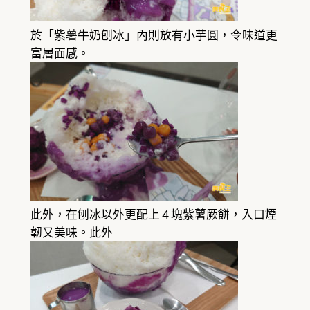
於「紫薯牛奶刨冰」內則放有小芋圓，令味道更
富層面感。
此外，在刨冰以外更配上 4 塊紫薯厥餅，入口煙
韌又美味。此外