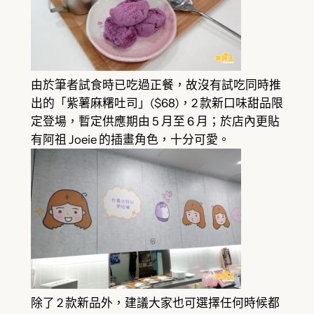
由於筆者試食時已吃過正餐，故沒有試吃同時推
出的「紫薯麻糬吐司」($68)，2 款新口味甜品限
定登場，暫定供應期由 5 月至 6 月；於店內更貼
有阿祖 Joeie 的插畫角色，十分可愛。
除了 2 款新品外，建議大家也可選擇任何時候都