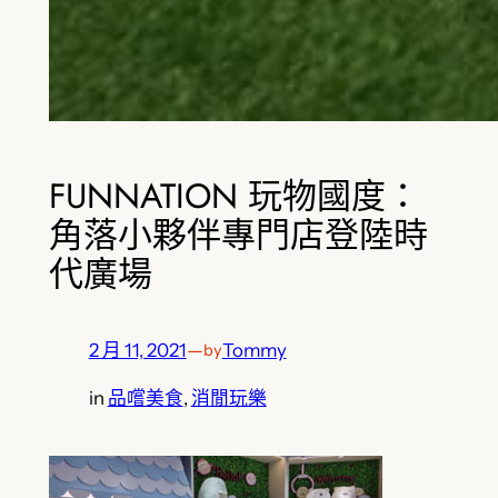
FUNNATION 玩物國度：
角落小夥伴專門店登陸時
代廣場
2 月 11, 2021
—
Tommy
by
in
品嚐美食
, 
消閒玩樂