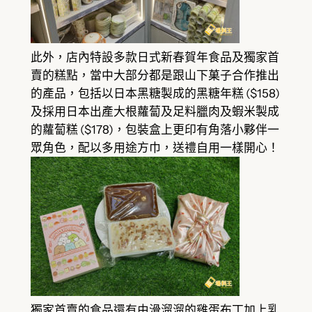
此外，店內特設多款日式新春賀年食品及獨家首
賣的糕點，當中大部分都是跟山下菓子合作推出
的產品，包括以日本黑糖製成的黑糖年糕 ($158)
及採用日本出產大根蘿蔔及足料臘肉及蝦米製成
的蘿蔔糕 ($178)，包裝盒上更印有角落小夥伴一
眾角色，配以多用途方巾，送禮自用一樣開心！
獨家首賣的食品還有由滑溜溜的雞蛋布丁加上乳