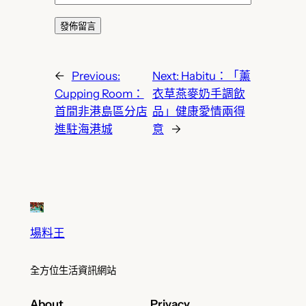
←
Previous:
Next:
Habitu：「薰
Cupping Room：
衣草燕麥奶手調飲
首間非港島區分店
品」健康愛情兩得
進駐海港城
意
→
場料王
全方位生活資訊網站
About
Privacy