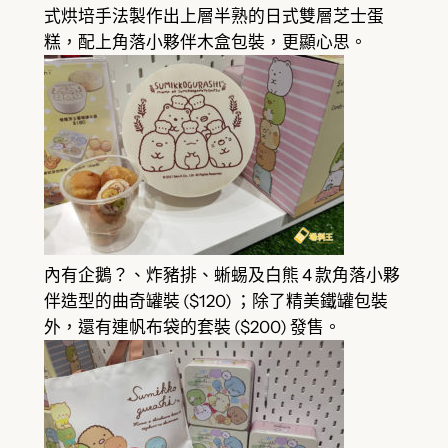
式烘培手法製作出上層半熟的日式雙層芝士蛋
糕，配上角落小夥伴木盒包裝，更顯心思。
內有企鵝？、炸豬排、蜥蜴及白熊 4 款角落小夥
伴造型的曲奇罐裝 ($120) ；除了精美鐵罐包裝
外，還有連帆布袋的套裝 ($200) 發售。