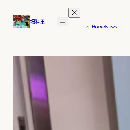
跳
至
主
場料王
Home
News
要
內
容