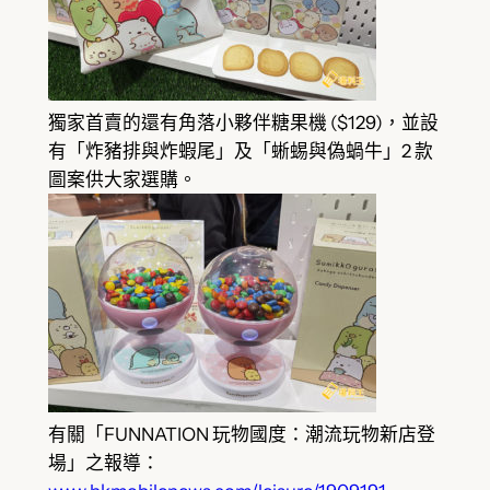
獨家首賣的還有角落小夥伴糖果機 ($129)，並設
有「炸豬排與炸蝦尾」及「蜥蜴與偽蝸牛」2 款
圖案供大家選購。
有關「FUNNATION 玩物國度：潮流玩物新店登
場」之報導：