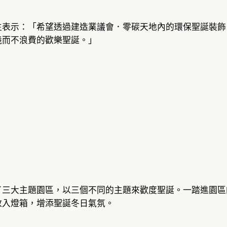
生表示：「希望透過建造業議會．零碳天地內的環保聖誕裝飾
義而不浪費的歡樂聖誕。」
了三大主題園區，以三個不同的主題來歡度聖誕。一踏進園區
放入燈箱，增添聖誕冬日氣氛。