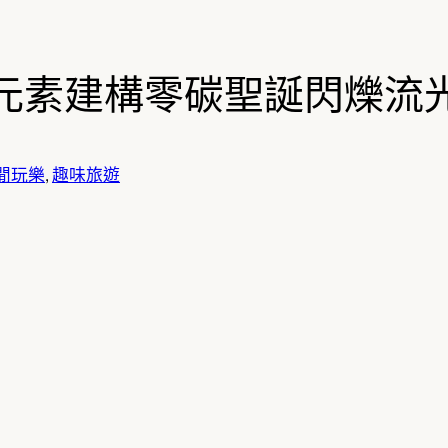
元素建構零碳聖誕閃爍流
閒玩樂
, 
趣味旅遊