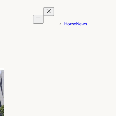
Home
News