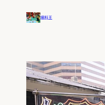
跳
至
主
場料王
要
內
容