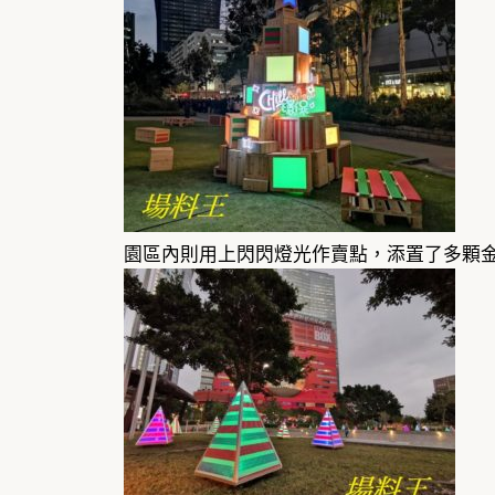
園區內則用上閃閃燈光作賣點，添置了多顆