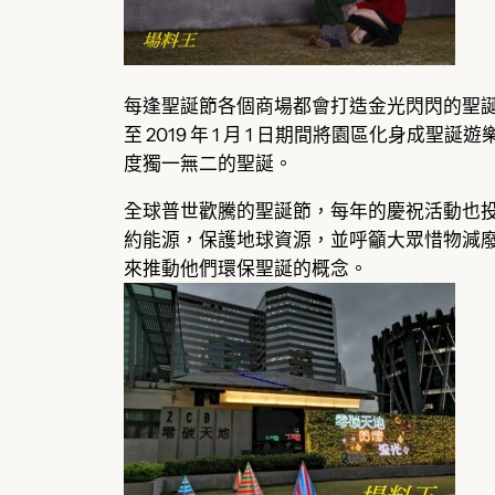
每逢聖誕節各個商場都會打造金光閃閃的聖
至 2019 年 1 月 1 日期間將園區化身成聖
度獨一無二的聖誕。
全球普世歡騰的聖誕節，每年的慶祝活動也
約能源，保護地球資源，並呼籲大眾惜物減
來推動他們環保聖誕的概念。