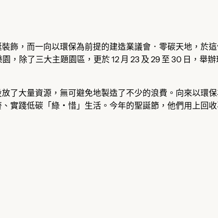
誕裝飾，而一向以環保為前提的建造業議會．零碳天地，於這
誕遊樂園，除了三大主題園區，更於 12 月 23 及 29 至 3
投放了大量資源，無可避免地製造了不少的浪費。向來以環保
廢、實踐低碳「綠‧惜」生活。今年的聖誕節，他們用上回收