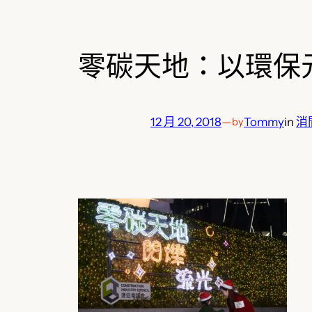
零碳天地：以環保
12 月 20, 2018
—
Tommy
in
消
by