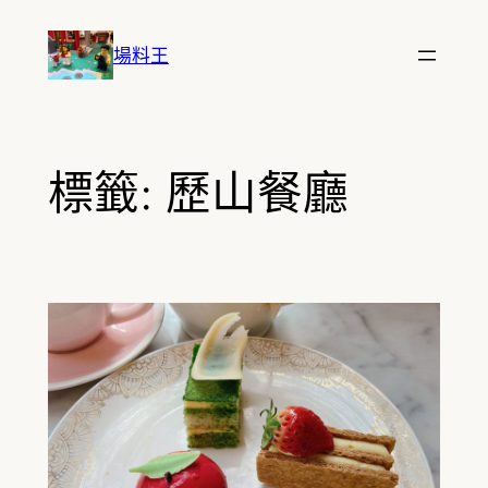
跳
至
場料王
主
要
內
容
標籤:
歷山餐廳