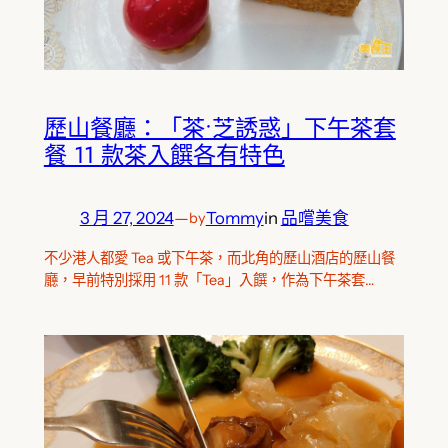
歷山餐廳：「茶•芝誘惑」下午茶套
餐 11 款茶入饌各有特色
3 月 27, 2024
—
Tommy
in
品嚐美食
by
不少港人都愛 Tea 或下午茶，而北角的歷山酒店的歷山餐
廳，早前特別採用 11 款「Tea」入饌，作為下午茶套…