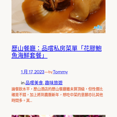
歷山餐廳：品嚐私房菜單「花膠鮑
魚海鮮套餐」
1 月 17, 2023
—
Tommy
by
in
品嚐美食
, 
趣味旅遊
論餐飲水平，歷山酒店的歷山餐廳雖未算頂級，但性價比
確是不錯，加上將到農曆新年，想吃中菜的意願亦比其他
時間多。其…