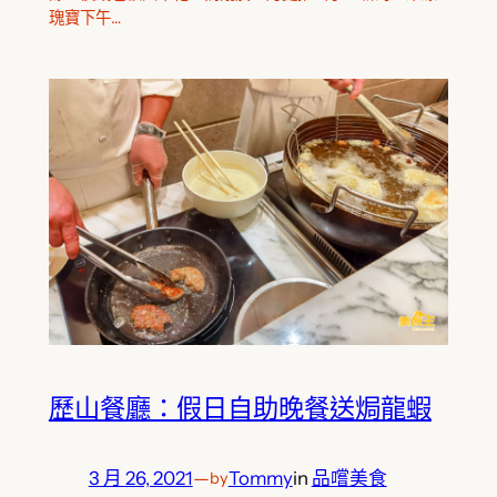
瑰寶下午…
歷山餐廳：假日自助晚餐送焗龍蝦
3 月 26, 2021
—
Tommy
in
品嚐美食
by