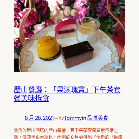
歷山餐廳：「果漾瑰寶」下午茶套
餐美味抵食
8 月 28, 2021
—
Tommy
in
品嚐美食
by
北角的歷山酒店的歷山餐廳，其下午茶套餐質素不錯之
餘，價錢也很大眾化，而剛於 8 月更推出了全新的「果漾