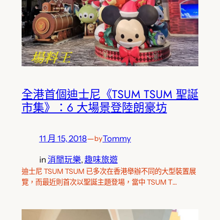
全港首個迪士尼《TSUM TSUM 聖誕
市集》：6 大場景登陸朗豪坊
11 月 15, 2018
—
Tommy
by
in
消閒玩樂
, 
趣味旅遊
迪士尼 TSUM TSUM 已多次在香港舉辦不同的大型裝置展
覽，而最近則首次以聖誕主題登場，當中 TSUM T…