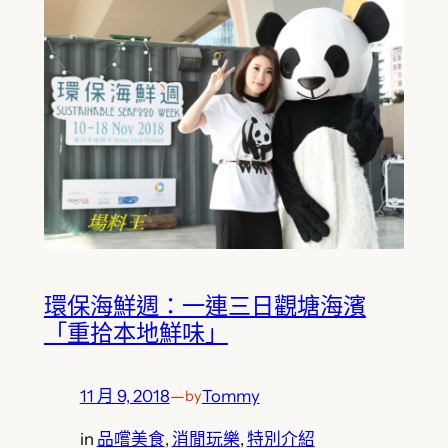
環保海鮮週：一連三日觀塘海濱
「重拾本地鮮味」
11 月 9, 2018
—
Tommy
by
in
品嚐美食
, 
消閒玩樂
, 
特別介紹