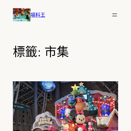
跳
至
場料王
主
要
內
容
標籤:
市集