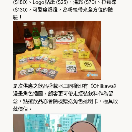
($180)、Logo 貼紙 ($25)、湯匙 ($70)、拉麵碟
($130)，可愛度爆燈，為粉絲帶來全方位的體
驗！
是次供應之飲品盛載器皿同樣印有《Chiikawa》
漫畫角色插圖，顧客更可帶走瓶裝飲料作為留
念，點選飲品亦會隨機贈送角色透明卡，極具收
藏價值。