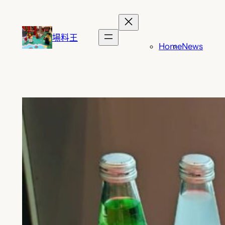
跳
至
主
場料王
Home
News
要
內
容