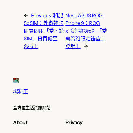
←
Previous:
和記
Next:
ASUS ROG
SoSIM：外遊神卡
Phone 9：ROG
即買即用「愛．遊
x《崩壞 3rd》「愛
SIM」日費低至
莉希雅限定禮盒」
$2.6！
登場！
→
場料王
全方位生活資訊網站
About
Privacy