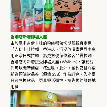
香港店新增即場入座
由於眾多吉伊卡哇的粉絲都熱切期盼親身走進
「吉伊卡哇拉麵」香港店，沉浸於漫畫世界中享
用正宗日式拉麵，為更方便每位顧客品嘗拉麵，
香港店將新增接受即場入座 (Walk-in)，讓粉絲
們可以隨時到店一嚐滋味。此外，預約安排亦更
新為預購飲品券（價值 $38）作為訂金，入座當
日可兌換飲品，更具靈活彈性，搶先預約舒適地
用餐。