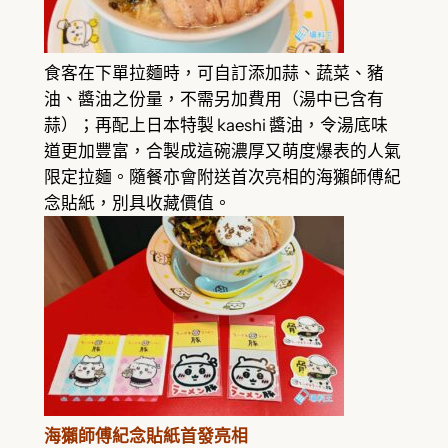
食客在下單拉麵時，可自訂添加蒜、蔬菜、豬
油、醬油之份量，不需另加費用（湯中已含有
蒜）；再配上日本特製 kaeshi 醬油，令湯底味
道更加豐富，合製成這碗濃厚又萌度爆表的人氣
限定拉麵。隨餐亦會附送首次亮相的海獺師傅紀
念貼紙，別具收藏價值。
海獺師傅紀念貼紙首發亮相