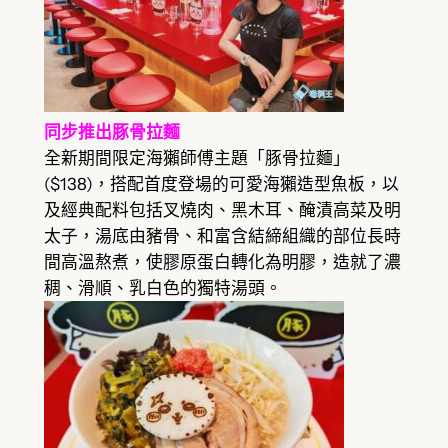
同步推出豚骨拉麵
全新期間限定海獺師傅主題「豚骨拉麵」
($138)，搭配首度登場的可愛海獺造型魚板，以
及經典配料包括叉燒肉、黑木耳、醃漬高菜及明
太子，湯底由豬骨、和富含結締組織的部位長時
間高溫熬煮，使膠原蛋白轉化為明膠，造就了濃
稠、滑順、乳白色的獨特湯頭。