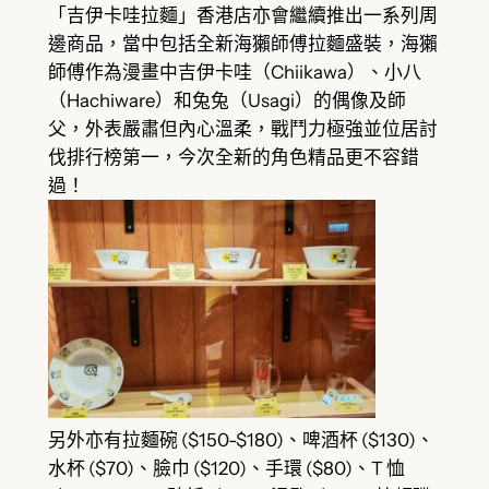
「吉伊卡哇拉麵」香港店亦會繼續推出一系列周
邊商品，當中包括全新海獺師傅拉麵盛裝，海獺
師傅作為漫畫中吉伊卡哇（Chiikawa）、小八
（Hachiware）和兔兔（Usagi）的偶像及師
父，外表嚴肅但內心溫柔，戰鬥力極強並位居討
伐排行榜第一，今次全新的角色精品更不容錯
過！
另外亦有拉麵碗 ($150-$180)、啤酒杯 ($130)、
水杯 ($70)、臉巾 ($120)、手環 ($80)、T 恤