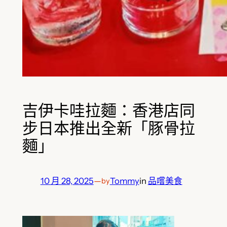
吉伊卡哇拉麵：香港店同
步日本推出全新「豚骨拉
麵」
10 月 28, 2025
—
Tommy
in
品嚐美食
by