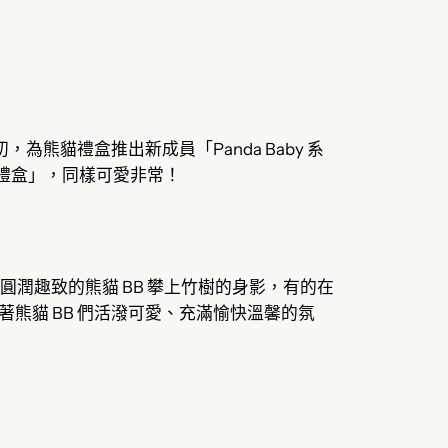
為熊貓禮盒推出新成員「Panda Baby 系
曲奇禮盒」，同樣可愛非常！
滿佈圓潤趣致的熊貓 BB 攀上竹樹的身影，有的在
熊貓 BB 們活潑可愛、充滿愉快溫馨的氛