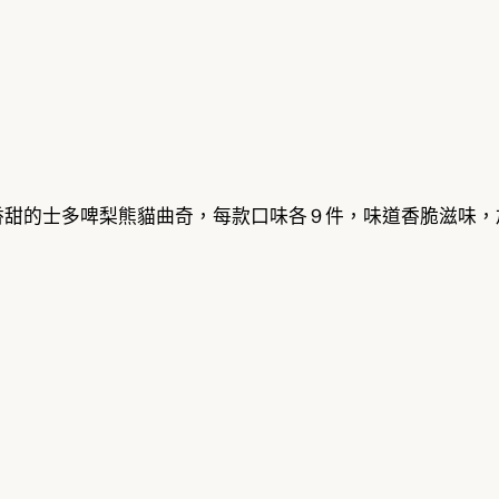
甜的士多啤梨熊貓曲奇，每款口味各 9 件，味道香脆滋味