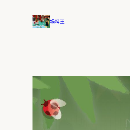
跳
至
主
場料王
要
內
容