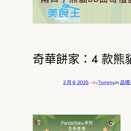
奇華餅家：4 款
2 月 6, 2025
—
Tommy
in
品嚐
by