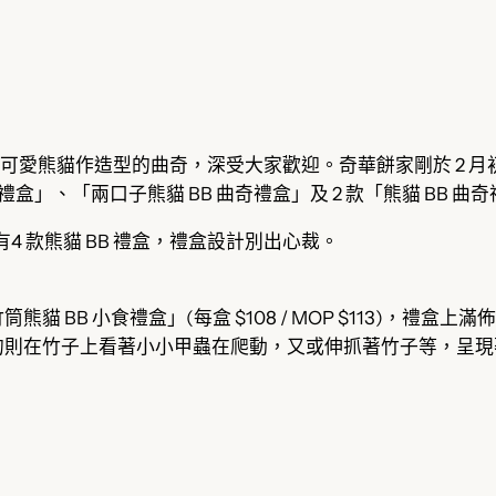
可愛熊貓作造型的曲奇，深受大家歡迎。奇華餅家剛於 2 月初，
食禮盒」、「兩口子熊貓 BB 曲奇禮盒」及 2 款「熊貓 BB 
有4 款熊貓 BB 禮盒，禮盒設計別出心裁。
BB 小食禮盒」(每盒 $108 / MOP $113)，禮盒上
則在竹子上看著小小甲蟲在爬動，又或伸抓著竹子等，呈現著