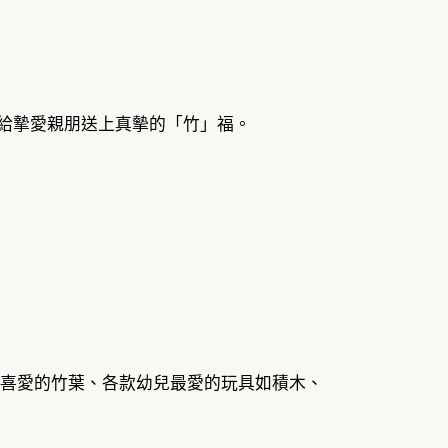
送給摯愛親朋送上真摰的「竹」福。
加入熊貓喜愛的竹葉、各款幼兒最愛的玩具如積木、