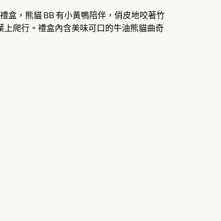
背景的禮盒，熊貓 BB 有小黃鴨陪伴，俏皮地咬著竹
竹葉上爬行。禮盒內含美味可口的牛油熊貓曲奇