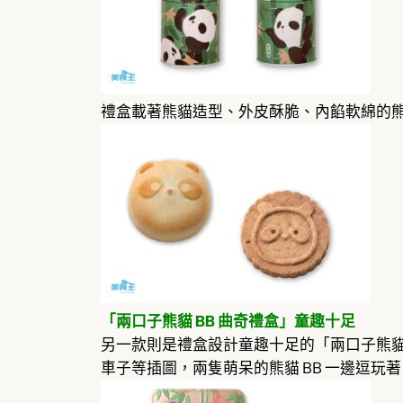
禮盒載著熊貓造型、外皮酥脆、內餡軟綿的熊貓
「兩口子熊貓 BB 曲奇禮盒」童趣十足
另一款則是禮盒設計童趣十足的「兩口子熊貓 BB
車子等插圖，兩隻萌呆的熊貓 BB 一邊逗