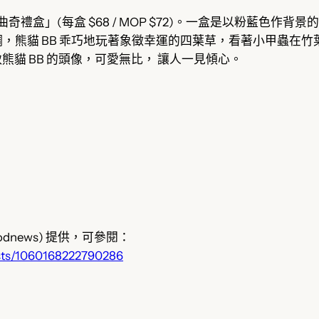
B 曲奇禮盒」(每盒 $68 / MOP $72)。一盒是以粉藍色作
，熊貓 BB 乖巧地玩著象徵幸運的四葉草，看著小甲蟲在
熊貓 BB 的頭像，可愛無比， 讓人一見傾心。
oodnews) 提供，可參閱：
sts/1060168222790286