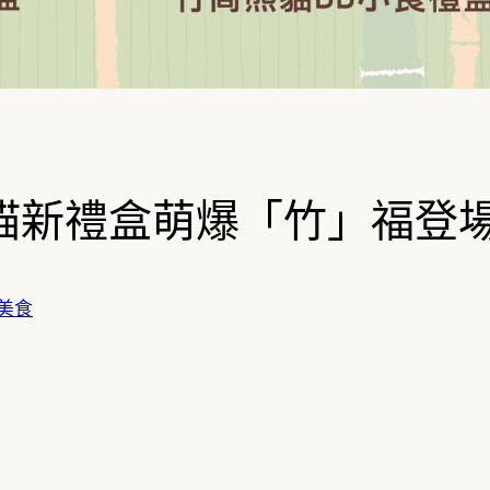
熊貓新禮盒萌爆「竹」福登
美食