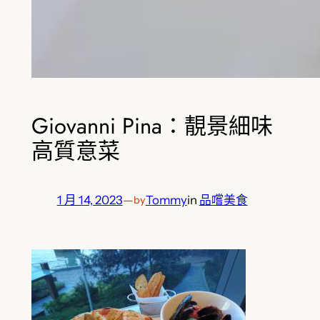
Giovanni Pina：靚景細味
高質意菜
1 月 14, 2023
—
Tommy
in
品嚐美食
by