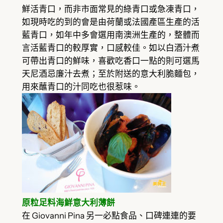
鮮活青口，而非市面常見的綠青口或急凍青口，
如現時吃的到的會是由荷蘭或法國產區生產的活
藍青口，如年中多會選用南澳洲生產的，整體而
言活藍青口的較厚實，口感較佳。如以白酒汁煮
可帶出青口的鮮味，喜歡吃香口一點的則可選馬
天尼酒忌廉汁去煮；至於附送的意大利脆麵包，
用來蘸青口的汁同吃也很惹味。
原粒足料海鮮意大利薄餅
在 Giovanni Pina 另一必點食品、口碑連連的要