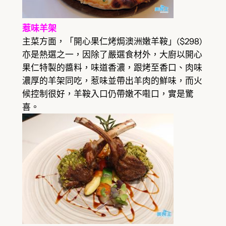
惹味羊架
主菜方面，「開心果仁烤焗澳洲嫩羊鞍」($298)
亦是熱選之一，因除了嚴選食材外，大廚以開心
果仁特製的醬料，味道香濃，跟烤至香口、肉味
濃厚的羊架同吃，惹味並帶出羊肉的鮮味，而火
候控制很好，羊鞍入口仍帶嫩不嚡口，實是驚
喜。