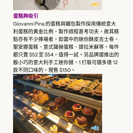
蛋糕夠吸引
Giovanni Pina 的蛋糕與麵包製作採用傳統意大
利蛋糕的黃金比例，製作過程甚考功夫，故其糕
點亦有不少捧場者，如當中的迷你酥皮吉士卷、
聖安娜蛋糕、意式薩赫蛋糕、提拉米蘇等，每件
都只賣 $52 至 $54，值得一試。另品牌還推出的
骰小巧的意大利手工迷你撻，1 打裝可選多達 12
款不同口味的，現售 $150。