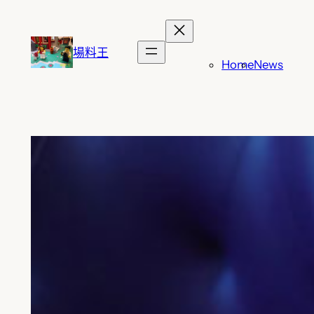
跳
至
主
場料王
Home
News
要
內
容