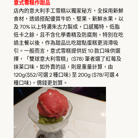
意式雪糕作甜品
店內的意大利手工雪糕以獨家秘方，全採用新鮮
食材，透過搭配優質牛奶、堅果、新鮮水果，以
及 70% 以上特濃朱古力製成，口感獨特，低脂
低卡之餘，且不含化學香精及防腐劑，特別在吃
過主餐以後，作為甜品比吃甜點蛋糕更消滯吸
引。一般而言，意式雪糕提供近 10 款口味供選
擇，「雙球意大利雪糕」($78) 筆者選了紅莓及
抹茶口味，如外賣的話，則是重量計算，由
120g($52/可選 2 種口味) 至 200g ($78/可選 4
種口味)，價錢更划算。