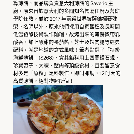
算薄餅，而品牌負責意大利薄餅的 Saverio 主
廚，原來曾於意大利的多間知名餐廳任廚及薄餅
學院任教，並於 2017 年贏得世界披薩錦標賽殊
榮。名師以外，原來他們採用自家酸種及長時間
低溫發酵技術製作麵糰，故烤出來的薄餅微帶乳
酸香，加上酸甜的番茄醬、芝士及辣肉腸等經典
配料，就是地道的意式風味！筆者點選了「特級
海鮮薄餅」($268)，貪其餡料用上西蘭鑽石蜆、
珍寶帶子、大蝦、蟹肉等頂級食材，且要留意食
材多是「原粒」足料製作，即叫即焗，12 吋大的
高質薄餅，絕對物超所值！