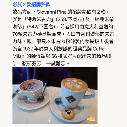
必試 2 款招牌熱飲
飲品方面，Giovanni Pina 的招牌熱飲有 2 款，
就是「特濃朱古力」($58/下圖左) 及「經典米蘭
咖啡」($42/下圖右)，前者採用由意大利直送的
70% 朱古力磚煮製而成，入口有香甜濃郁的朱古
力味，跟一般只以朱古力粉沖製的差幾級！後者
為自 1937 年於意大利創辦的經典品牌 Caffe
Milani 的師傅調以 56 種咖啡豆配出來的精品咖
啡，馥郁芬芳，一試難忘。