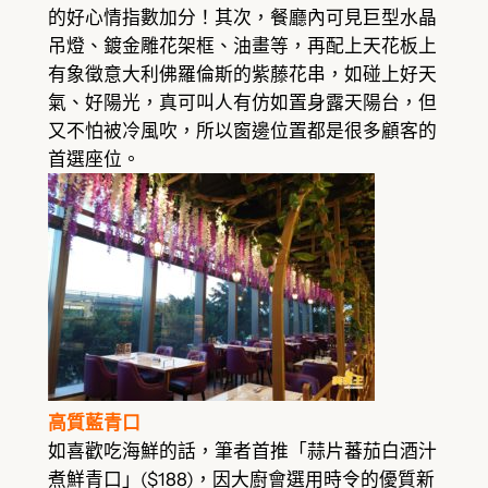
的好心情指數加分！其次，餐廳內可見巨型水晶
吊燈、鍍金雕花架框、油畫等，再配上天花板上
有象徵意大利佛羅倫斯的紫藤花串，如碰上好天
氣、好陽光，真可叫人有仿如置身露天陽台，但
又不怕被冷風吹，所以窗邊位置都是很多顧客的
首選座位。
高質藍青口
如喜歡吃海鮮的話，筆者首推「蒜片蕃茄白酒汁
煮鮮青口」($188)，因大廚會選用時令的優質新