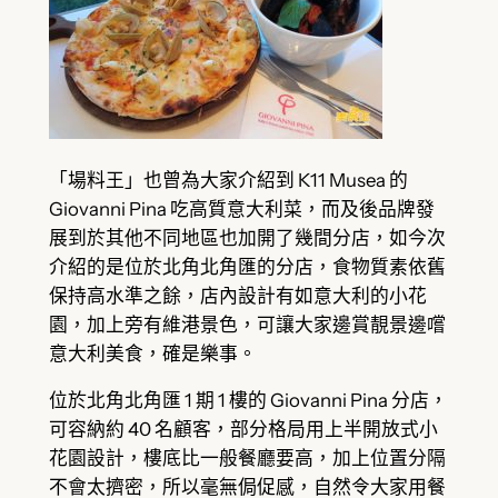
「場料王」也曾為大家介紹到 K11 Musea 的
Giovanni Pina 吃高質意大利菜，而及後品牌發
展到於其他不同地區也加開了幾間分店，如今次
介紹的是位於北角北角匯的分店，食物質素依舊
保持高水準之餘，店內設計有如意大利的小花
園，加上旁有維港景色，可讓大家邊賞靚景邊嚐
意大利美食，確是樂事。
位於北角北角匯 1 期 1 樓的 Giovanni Pina 分店，
可容納約 40 名顧客，部分格局用上半開放式小
花園設計，樓底比一般餐廳要高，加上位置分隔
不會太擠密，所以毫無侷促感，自然令大家用餐