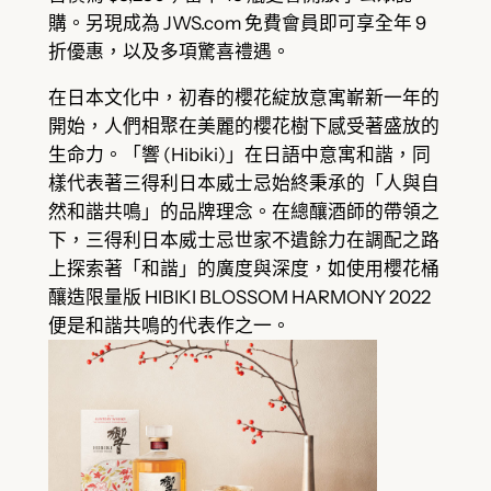
購。另現成為 JWS.com 免費會員即可享全年 9
折優惠，以及多項驚喜禮遇。
在日本文化中，初春的櫻花綻放意寓嶄新一年的
開始，人們相聚在美麗的櫻花樹下感受著盛放的
生命力。「響 (Hibiki)」在日語中意寓和諧，同
樣代表著三得利日本威士忌始終秉承的「人與自
然和諧共鳴」的品牌理念。在總釀酒師的帶領之
下，三得利日本威士忌世家不遺餘力在調配之路
上探索著「和諧」的廣度與深度，如使用櫻花桶
釀造限量版 HIBIKI BLOSSOM HARMONY 2022
便是和諧共鳴的代表作之一。