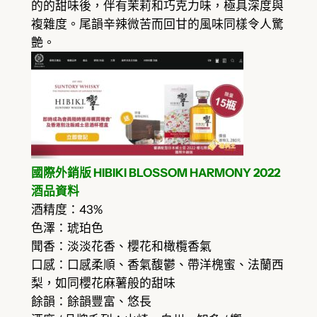
的的甜味後，伴有茉莉和巧克力味，極具深度與
複雜度。尾韻辛辣微苦而回甘的風味同樣令人驚
艶。
國際外銷版 HIBIKI BLOSSOM HARMONY 2022
酒品資料
酒精度：43%
色澤：琥珀色
聞香：淡淡花香、櫻花和橄欖香氣
口感：口感柔順、香氣馥鬱、帶洋槐蜜、法蘭西
梨，如同櫻花麻薯般的甜味
餘韻：餘韻豐富、悠長