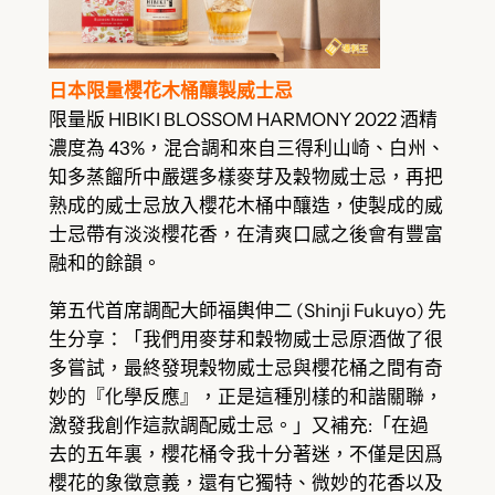
日本限量櫻花木桶釀製威士忌
限量版 HIBIKI BLOSSOM HARMONY 2022 酒精
濃度為 43%，混合調和來自三得利山崎、白州、
知多蒸餾所中嚴選多樣麥芽及穀物威士忌，再把
熟成的威士忌放入櫻花木桶中釀造，使製成的威
士忌帶有淡淡櫻花香，在清爽口感之後會有豐富
融和的餘韻。
第五代首席調配大師福輿伸二 (Shinji Fukuyo) 先
生分享：「我們用麥芽和穀物威士忌原酒做了很
多嘗試，最終發現穀物威士忌與櫻花桶之間有奇
妙的『化學反應』，正是這種別樣的和諧關聯，
激發我創作這款調配威士忌。」又補充:「在過
去的五年裏，櫻花桶令我十分著迷，不僅是因爲
櫻花的象徵意義，還有它獨特、微妙的花香以及