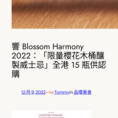
響 Blossom Harmony
2022：「限量櫻花木桶釀
製威士忌」全港 15 瓶供認
購
12 月 9, 2022
—
Tommy
in
品嚐美食
by