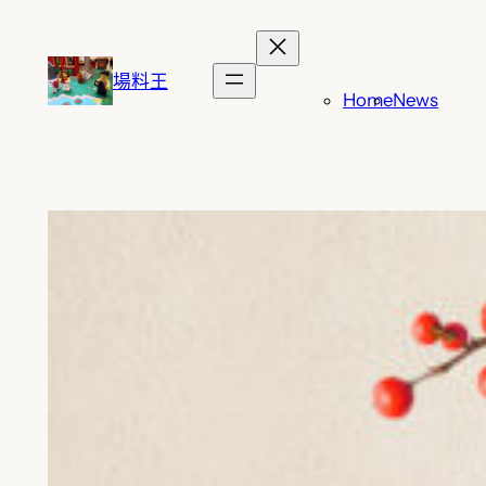
跳
至
主
場料王
Home
News
要
內
容