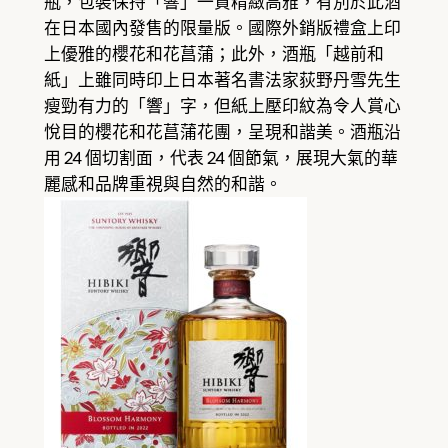
瓶，包裝保持「響」一貫精緻高雅，有別於此酒
在日本國內發售的限量版。國際外銷版禮盒上印
上優雅的櫻花和花菖蒲；此外，酒瓶「越前和
紙」上雖同時印上日本著名書法家荻野丹雪先生
瘦勁有力的「響」字，但紙上壓印紋為令人賞心
悅目的櫻花和花菖蒲花團，呈現和諧美。酒瓶沿
用 24 個切割面，代表 24 個節氣，展現大氣的華
麗感和品牌重視與自然的和諧。