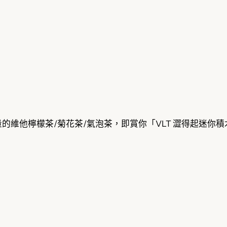
維他檸檬茶/菊花茶/氣泡茶，即賞你「VLT 澀得起迷你積木