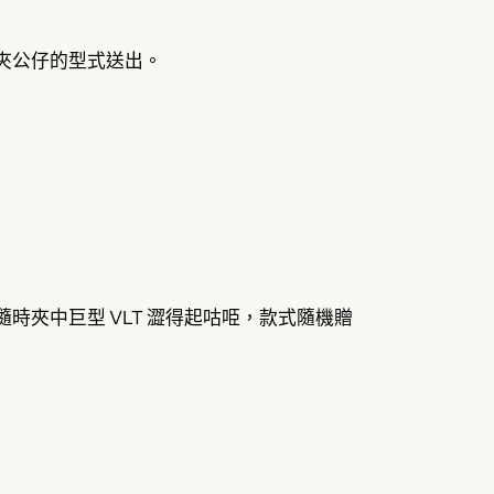
閃和夾公仔的型式送出。
時夾中巨型 VLT 澀得起咕𠱸，款式隨機贈