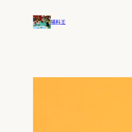
跳
至
主
場料王
要
內
容