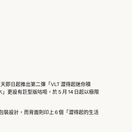
今個夏天即日起推出第二彈「VLT 澀得起迷你積
更設有巨型版咕𠱸，於 5 月 14 日起以極限
的包裝設計，而背面則印上 6 個「澀得起的生活