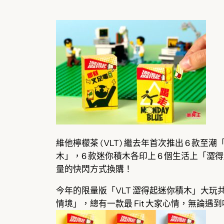
維他檸檬茶 (VLT) 繼去年首次推出 6 款至
木」，6 款迷你積木各印上 6 個生活上「澀得
量的快閃方式換購！
今年的限量版「VLT 澀得起迷你積木」大玩共
情境」，總有一款最 Fit 大家心情，無論遇