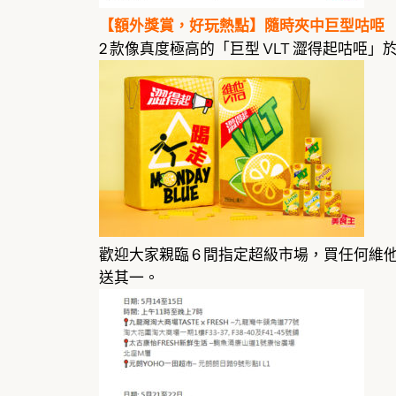
【額外獎賞，好玩熱點】隨時夾中巨型咕𠱸
2 款像真度極高的「巨型 VLT 澀得起咕𠱸」
歡迎大家親臨 6 間指定超級市場，買任何維他
送其一。