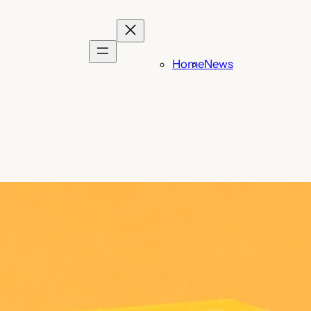
Home
News