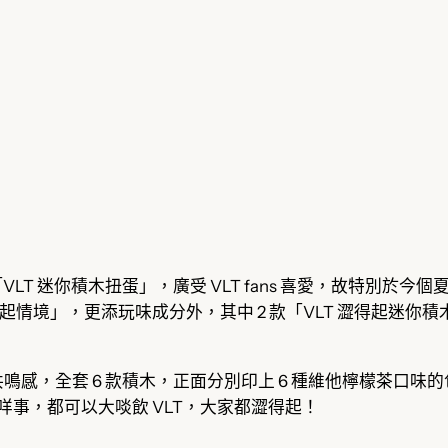
潮「VLT 迷你積木扭蛋」，廣受 VLT fans 喜愛，故特別於
起情境」，更添玩味成分外，其中 2 款「VLT 澀得起迷你積木」
鳴感，全套 6 款積木，正面分別印上 6 種維他檸檬茶口味
到咩事，都可以大啖飲 VLT，大家都澀得起！