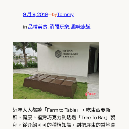
9 月 9, 2019
—
Tommy
by
in
品嚐美食
, 
消閒玩樂
, 
趣味旅遊
近年人人都談「Farm to Table」，吃東西要新
鮮、健康。福灣巧克力則透過「Tree To Bar」製
程，從介紹可可的種植知識，到把屏東的當地食