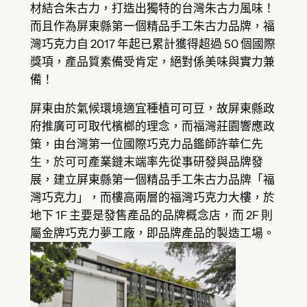
材結合朱古力，打造出獨特的台灣朱古力風味！
而且作為屏東縣第一個精品手工朱古力品牌，福
灣巧克力自 2017 年起已累計獲得超過 50 個國際
獎項，產品質素備受肯定，絕對係美味與實力兼
備！
屏東由於氣候環境適宜種植可可豆，故屏東縣政
府推廣可可取代檳榔的理念，而福灣莊園響應政
策，由台灣第一位國際巧克力品鑑師許華仁先
生，於可可產業鏈末端率先從事研發與品牌發
展，建立屏東縣第一個精品手工朱古力品牌「福
灣巧克力」，而樓高兩層的福灣巧克力大樓，於
地下 1F 主要是發售產品的品牌概念店，而 2F 則
屬金牌巧克力夢工廠，即品牌產品的製造工場。