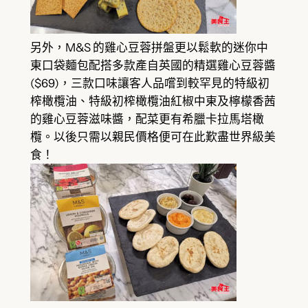
另外，M&S 的雞心豆蓉拼盤更以鬆軟的迷你中
東口袋麵包配搭多款產自英國的精選雞心豆蓉醬
($69)，三款口味讓客人品嚐到較罕見的特級初
榨橄欖油、特級初榨橄欖油紅椒中東及檸檬香茜
的雞心豆蓉滋味醬，配菜更有希臘卡拉馬塔橄
欖。以後只需以親民價格便可在此歎盡世界級美
食！