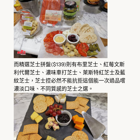
而精選芝士拼盤($139)則有布里芝士、紅莓文斯
利代爾芝士、濃味車打芝士、萊斯特紅芝士及藍
紋芝士，芝士控必然不能抗拒這個能一次過品嚐
濃淡口味、不同質感的芝士之選。