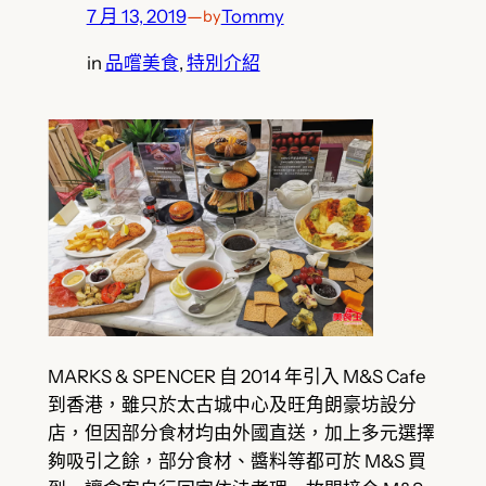
7 月 13, 2019
—
Tommy
by
in
品嚐美食
, 
特別介紹
MARKS & SPENCER 自 2014 年引入 M&S Cafe
到香港，雖只於太古城中心及旺角朗豪坊設分
店，但因部分食材均由外國直送，加上多元選擇
夠吸引之餘，部分食材、醬料等都可於 M&S 買