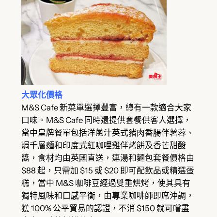
大眾化價格
M&S Cafe 新菜單選擇豐富，總有一款適合大家
口味。M&S Cafe 同時還提供套餐供客人選擇，
當中皇牌餐單包括洋蔥汁英式豬肉香腸伴薯蓉、
焗千層麵和印度式紅咖哩雞伴烤餅及香芒甜酸
醬，食材均由英國直送，連湯和麵包套餐價格由
$88 起，只需加 $15 或 $20 即可配飲品或精選蛋
糕，當中 M&S 咖啡豆經過雙重烘烤，使其具有
獨特風味和口感平衡，由專業咖啡師即席沖調，
獲 100% 公平貿易的認證，不消 $150 就可嚐盡