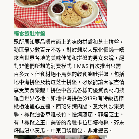
輕食飽肚拼盤
眾所周知要品嚐市面上的凍肉拼盤和芝士拼盤，
動耴最少數百元不等，對於想以大眾化價錢一嚐
來自世界各地的美味佳餚和拼盤的男女來說，絕
對非他們所想的消費模式！M&S 首次推出只需
百多元、但食材絕不馬虎的輕食飽肚拼盤，包括
地中海拼盤及精選芝士拼盤，必然能讓大家盡情
享受美食樂趣！拼盤中各式各樣的優質食材均搜
羅自世界各地，如地中海拼盤($139)有特級初榨
橄欖油雞心豆醬、西班牙辣肉腸、意大利沙樂美
腸、橄欖油香草雅枝竹、慢烤藤茄、菲達芝士、
有「橄欖之王」美譽的希臘卡拉馬塔橄欖、芥末
籽醋浸小黃瓜、中東口袋麵包，非常豐富。