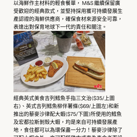
以海鮮作主材料的輕食餐單， M&S 繼續保留廣
受歡迎的經典款式，並堅持採用獲可持續發展生
產認證的海鮮供應商，確保食材來源安全可靠，
表達出對保育地球下一代的責任和關注。
經典英式美食吉列鱈魚手指三文治($35/上圖
右)、英式吉列鱈魚柳伴薯條($69/上圖左)和新
推出的藜麥沙律配大蝦($75/下圖)所使用的鱈魚
及宏都拉斯剝殼大蝦，均是來自可持續發展產
地，食住都可以為環保盡一分力！藜麥沙律除了