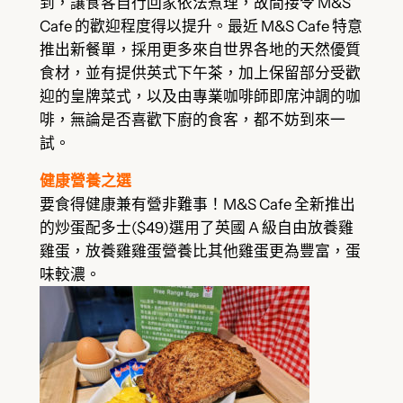
到，讓食客自行回家依法煮理，故間接令 M&S
Cafe 的歡迎程度得以提升。最近 M&S Cafe 特意
推出新餐單，採用更多來自世界各地的天然優質
食材，並有提供英式下午茶，加上保留部分受歡
迎的皇牌菜式，以及由專業咖啡師即席沖調的咖
啡，無論是否喜歡下廚的食客，都不妨到來一
試。
健康營養之選
要食得健康兼有營非難事！M&S Cafe 全新推出
的炒蛋配多士($49)選用了英國 A 級自由放養雞
雞蛋，放養雞雞蛋營養比其他雞蛋更為豐富，蛋
味較濃。