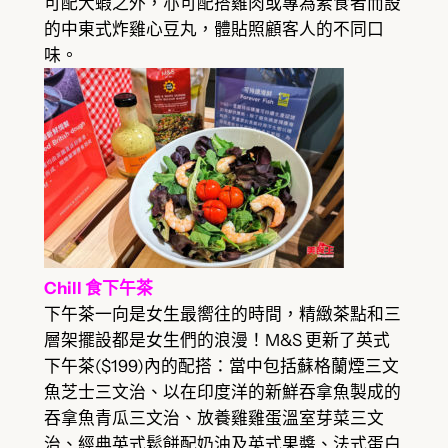
可配大蝦之外，亦可配搭雞肉或專為素食者而設
的中東式炸雞心豆丸，體貼照顧客人的不同口
味。
Chill 食下午茶
下午茶一向是女生最嚮往的時間，精緻茶點和三
層架擺設都是女生們的浪漫！M&S 更新了英式
下午茶($199)內的配搭：當中包括蘇格蘭煙三文
魚芝士三文治、以在印度洋的新鮮吞拿魚製成的
吞拿魚青瓜三文治、放養雞雞蛋溫室芽菜三文
治、經典英式鬆餅配奶油及英式果醬、法式蛋白