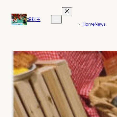
跳
至
主
場料王
Home
News
要
內
容