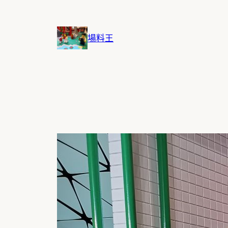
跳
至
主
場料王
要
內
容