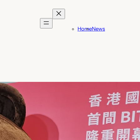
Home
News