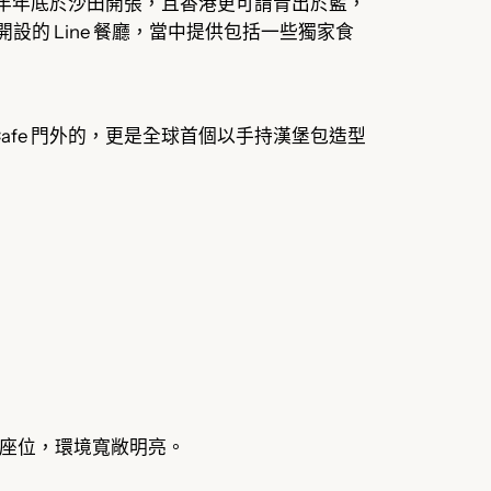
fe 亦於上年年底於沙田開張，且香港更可謂青出於藍，
際機場內開設的 Line 餐廳，當中提供包括一些獨家食
 Cafe 門外的，更是全球首個以手持漢堡包造型
約 60 個座位，環境寬敞明亮。