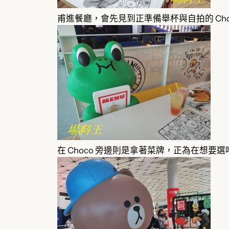
甫進餐廳，會先見到正準備舉杯與自拍的 Cho
在 Choco 旁邊則是拿著菜牌，正為在想要選吃