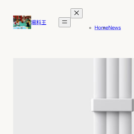
跳
至
主
場料王
Home
News
要
內
容