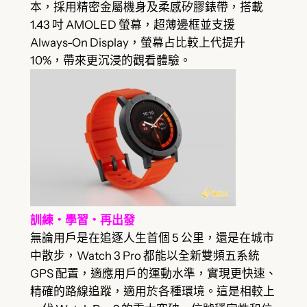
本，採用精密金屬機身及柔感矽膠錶帶，搭載
1.43 吋 AMOLED 螢幕，超薄邊框並支援
Always-On Display，螢幕占比較上代提升
10%，帶來更沉浸的觀看體驗。
訓練・學習・再出發
無論用戶是在追逐人生首個 5 公里，還是在城市
中散步，Watch 3 Pro 都能以全新雙頻五系統
GPS 配置，適應用戶的運動水準，實現更快速、
精確的路線追蹤，適用於各種環境。這是相較上