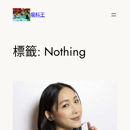
跳
至
場料王
主
要
內
容
標籤:
Nothing