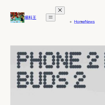
跳
至
主
場料王
Home
News
要
內
容