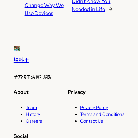
Didn’t Know You
Change Way We
Needed in Life
→
Use Devices
場料王
全方位生活資訊網站
About
Privacy
Team
Privacy Policy
History
Terms and Conditions
Careers
Contact Us
Social