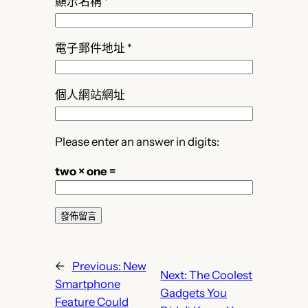
顯示名稱
*
電子郵件地址
*
個人網站網址
Please enter an answer in digits:
two × one =
←
Previous:
New
Next:
The Coolest
Smartphone
Gadgets You
Feature Could