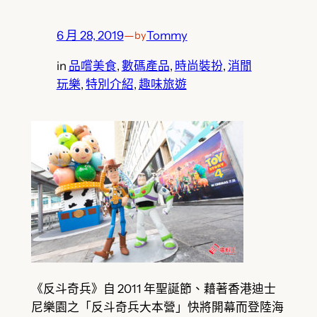
6 月 28, 2019
—
Tommy
by
in
品嚐美食
, 
數碼產品
, 
時尚裝扮
, 
消閒
玩樂
, 
特別介紹
, 
趣味旅遊
《反斗奇兵》自 2011 年聖誕節、藉著香港迪士
尼樂園之「反斗奇兵大本營」快將開幕而登陸海