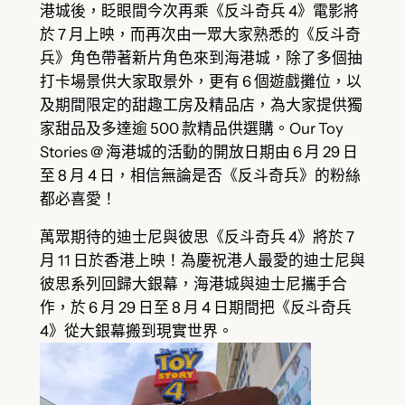
港城後，眨眼間今次再乘《反斗奇兵 4》電影將
於 7 月上映，而再次由一眾大家熟悉的《反斗奇
兵》角色帶著新片角色來到海港城，除了多個抽
打卡場景供大家取景外，更有 6 個遊戲攤位，以
及期間限定的甜趣工房及精品店，為大家提供獨
家甜品及多達逾 500 款精品供選購。Our Toy
Stories @ 海港城的活動的開放日期由 6 月 29 日
至 8 月 4 日，相信無論是否《反斗奇兵》的粉絲
都必喜愛！
萬眾期待的迪士尼與彼思《反斗奇兵 4》將於 7
月 11 日於香港上映！為慶祝港人最愛的迪士尼與
彼思系列回歸大銀幕，海港城與迪士尼攜手合
作，於 6 月 29 日至 8 月 4 日期間把《反斗奇兵
4》從大銀幕搬到現實世界。