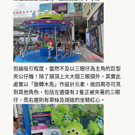
但論吸引程度，當然不及以三眼仔為主角的巨型
夾公仔機！除了頭頂上大大個三眼頭外，其實此
處實以「旋轉木馬」作設計元素，故四周亦可見
到其他角色，包括左邊還有 2 隻正被夾著的三眼
仔，而右邊則有翠絲及胡迪的坐騎紅心。