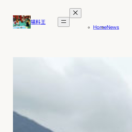
跳
至
主
場料王
Home
News
要
內
容