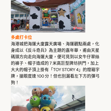
多處打卡位
海港城把海運大廈露天廣場、海運觀點兩處，化
身成以《反斗奇兵》為主題的嘉年華，甫由天星
碼頭方向走向海運大廈，便可見到以女牛仔翠絲
的褲子、帽子造成的 7 米高巨型牌坊拱門，加上
大大的帽子頂上掛有「TOY STORY 4」的燈箱字
牌，搶眼度達 100 分！但也別漏看左下方的彈弓
狗！