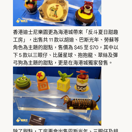
香港迪士尼樂園更為海港城帶來「反斗夏日甜趣
工房」，出售共 11 款以胡迪、巴斯光年、勞蘇等
角色為主題的甜點，售價為 $45 至 $70，其中以
下 5 款以三眼仔、比薩星球、抱抱龍、翠絲及彈
弓狗為主題的甜點，更是在海港城獨家發售。
除了甜點，工房更會出售巴斯光年、三眼仔及胡