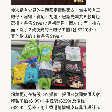
今次還有少見的主題限定童裝雨衣，當中設有三
眼仔、阿得、賓尼、胡迪、巴斯光年共 5 款角色
選擇，各售 $199 (7 月初開售，圖左)；而 T 裇方
面，除了 2 款夜光的三眼仔 T 裇 (各 $229) 外，
其他款式的 T 裇各售 $198。
粉絲更可在特設 DIY 攤位，提供 6 款圖案供大家
印製 T 恤 ($199)、手挽袋 ($229) 及攬枕
($229)。另外，用上香港情懷鐵皮玩具作設計元