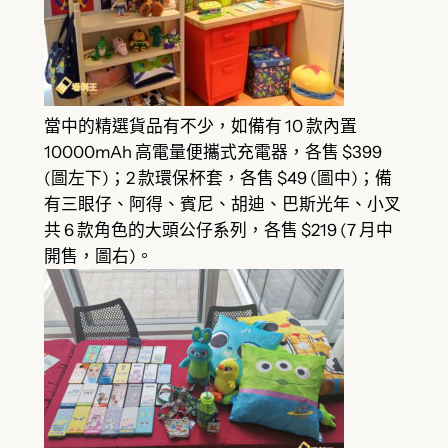
當中的精選貨品有不少，如備有 10 款內置
10000mAh 高電量便攜式充電器，各售 $399
(圖左下)；2 款環保杯套，各售 $49 (圖中)；備
有三眼仔、阿得、賓尼、胡迪、巴斯光年、小叉
共 6 款角色的大頭公仔系列，各售 $219 (7 月中
開售，圖右)。