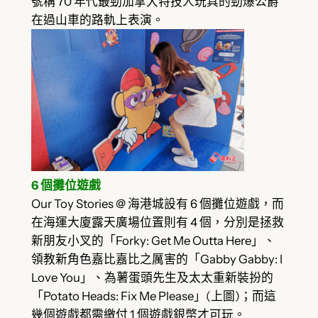
號稱 70 年代最勁加拿大特技人玩具的勁爆公爵
在過山車的路軌上表演。
6 個攤位遊戲
Our Toy Stories @ 海港城設有 6 個攤位遊戲，而
在海運大廈露天廣場位置則有 4 個，分別是拯救
新朋友小叉的「Forky: Get Me Outta Here」、
領教新角色嘉比嘉比之厲害的「Gabby Gabby: I
Love You」、為薯蛋頭先生及太太重新裝扮的
「Potato Heads: Fix Me Please」(上圖)；而這
幾個遊戲都需繳付 1 個遊戲銀幣才可玩。