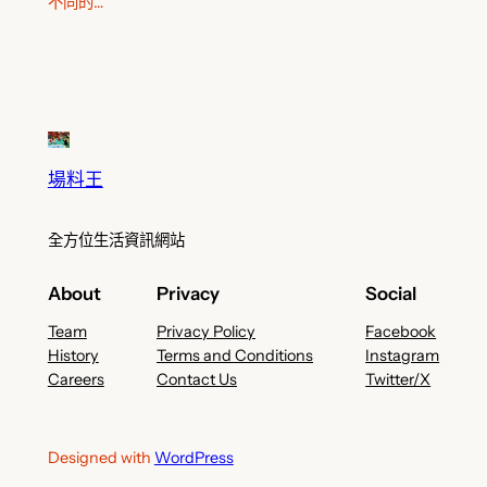
不同的…
場料王
全方位生活資訊網站
About
Privacy
Social
Team
Privacy Policy
Facebook
History
Terms and Conditions
Instagram
Careers
Contact Us
Twitter/X
Designed with
WordPress