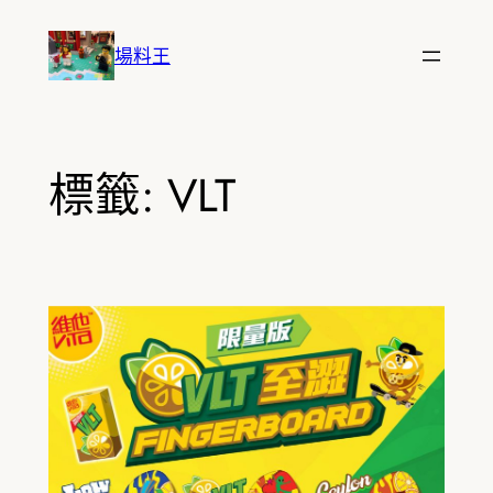
跳
至
場料王
主
要
內
容
標籤:
VLT