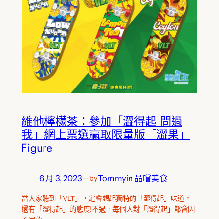
維他檸檬茶：參加「澀得起 問過
我」網上票選贏取限量版「澀果」
Figure
6 月 3, 2023
—
Tommy
in
品嚐美食
by
當大家聽到「VLT」，定會想起獨特的「澀得起」味道，
還有「澀得起」的態度!不過，每個人對「澀得起」都會因