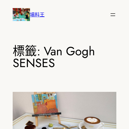
跳
至
場料王
主
要
內
容
標籤:
Van Gogh
SENSES