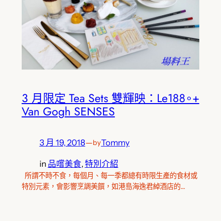
3 月限定 Tea Sets 雙輝映：Le188∘+
Van Gogh SENSES
3 月 19, 2018
—
Tommy
by
in
品嚐美食
, 
特別介紹
所謂不時不食，每個月、每一季都總有時限生產的食材或
特別元素，會影響烹調美饌，如港島海逸君綽酒店的…