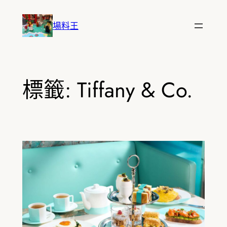
跳
至
場料王
主
要
內
容
標籤:
Tiffany & Co.