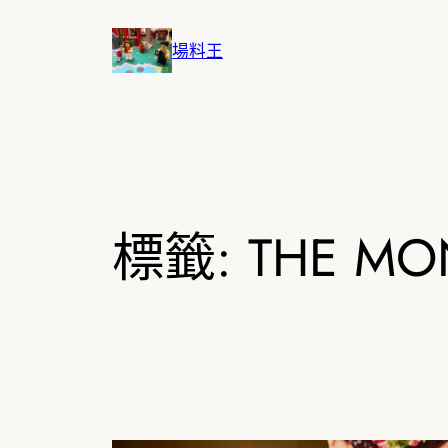
跳
至
場料王
主
要
內
容
標籤:
THE MO