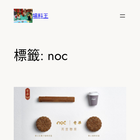
跳
至
場料王
主
要
內
容
標籤:
noc