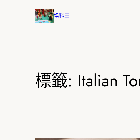
跳
至
場料王
主
要
內
容
標籤:
Italian T