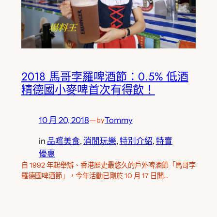
2018 馬哥孛羅啤酒節：0.5% 低酒
精德國小麥啤首次有得飲！
10 月 20, 2018
—
Tommy
by
in
品嚐美食
, 
消閒玩樂
, 
特別介紹
, 
特賣
優惠
自 1992 年起舉辦、香港歷史最悠久的戶外啤酒節「馬哥孛
羅德國啤酒節」，今年活動已剛於 10 月 17 日開…