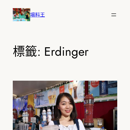
跳
至
場料王
主
要
內
容
標籤:
Erdinger