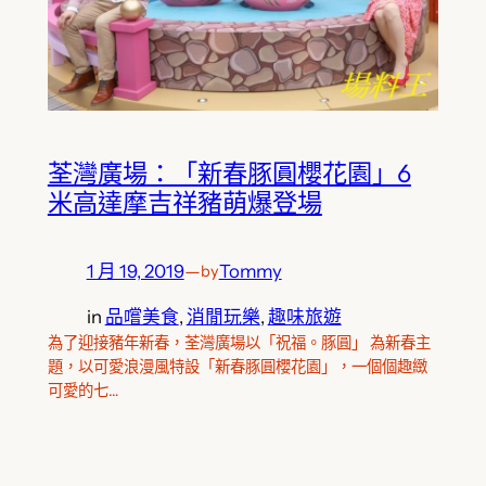
荃灣廣場：「新春豚圓櫻花園」6
米高達摩吉祥豬萌爆登場
1 月 19, 2019
—
Tommy
by
in
品嚐美食
, 
消閒玩樂
, 
趣味旅遊
為了迎接豬年新春，荃灣廣場以「祝福。豚圓」 為新春主
題，以可愛浪漫風特設「新春豚圓櫻花園」，一個個趣緻
可愛的七…