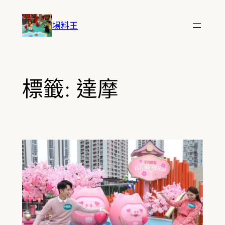
跳
至
場料王
主
要
內
容
標籤:
達摩