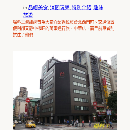
in
品嚐美食
, 
消閒玩樂
, 
特別介紹
, 
趣味
旅遊
場料王資訊網曾為大家介紹過位於台北西門町、交通位置
便利卻又靜中帶旺的萬事達行旅．中華店，而早前筆者則
試住了他們…