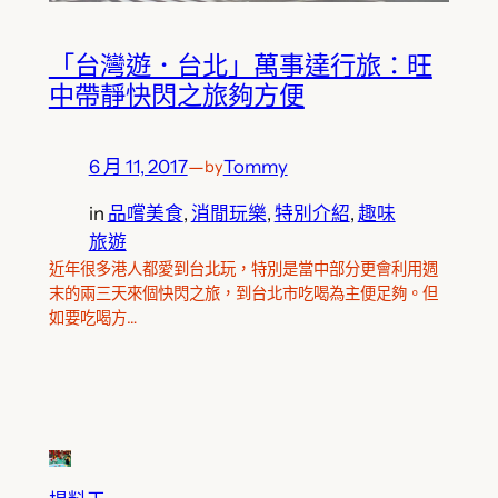
「台灣遊．台北」萬事達行旅：旺
中帶靜快閃之旅夠方便
6 月 11, 2017
—
Tommy
by
in
品嚐美食
, 
消閒玩樂
, 
特別介紹
, 
趣味
旅遊
近年很多港人都愛到台北玩，特別是當中部分更會利用週
末的兩三天來個快閃之旅，到台北市吃喝為主便足夠。但
如要吃喝方…