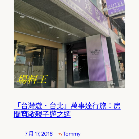
「台灣遊．台北」萬事達行旅：房
間寬敞親子遊之選
7 月 17, 2018
—
Tommy
by