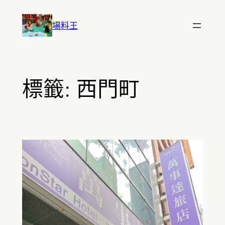
跳
至
場料王
主
要
內
容
標籤:
西門町