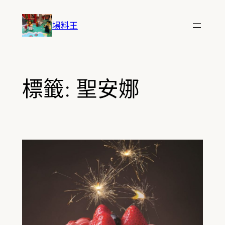
跳
至
場料王
主
要
內
容
標籤:
聖安娜