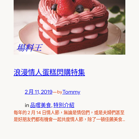
浪漫情人蛋糕閃購特集
2 月 11, 2019
—
Tommy
by
in
品嚐美食
, 
特別介紹
每年的 2 月 14 日情人節，無論是情侶們，或是夫婦們甚至
是好朋友們都有機會一起共度情人節，除了一頓佳餚美食…