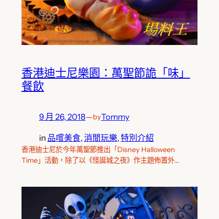
香港迪士尼樂園：萬聖節詭「味」
餐飲
9 月 26, 2018
—
Tommy
by
in
品嚐美食
, 
消閒玩樂
, 
特別介紹
香港迪士尼於今年萬聖節推出「Disney Halloween
Time」活動，除了以《怪誕城之夜》作主題佈置外…