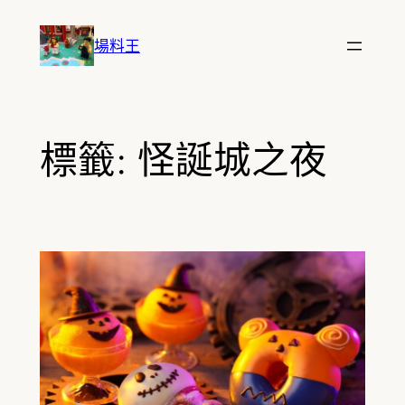
跳
至
場料王
主
要
內
容
標籤:
怪誕城之夜