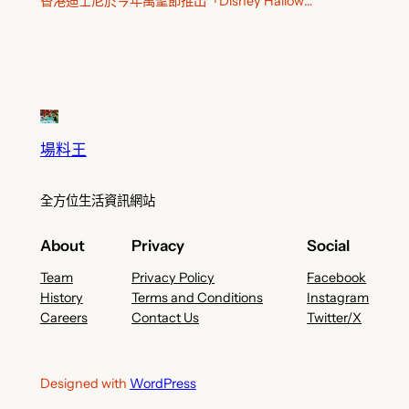
香港迪士尼於今年萬聖節推出「Disney Hallow…
場料王
全方位生活資訊網站
About
Privacy
Social
Team
Privacy Policy
Facebook
History
Terms and Conditions
Instagram
Careers
Contact Us
Twitter/X
Designed with
WordPress