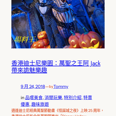
香港迪士尼樂園：萬聖之王阿 Jack
帶來詭魅樂趣
9 月 24, 2018
—
Tommy
by
in
品嚐美食
, 
消閒玩樂
, 
特別介紹
, 
特賣
優惠
, 
趣味旅遊
適逢迪士尼經典萬聖節動畫《怪誕城之夜》上映 25 周年，