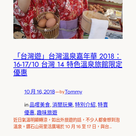
「台灣遊」台灣溫泉嘉年華 2018：
16-17/10 台灣 14 特色溫泉旅館限定
優惠
10 月 16, 2018
—
Tommy
by
in
品嚐美食
, 
消閒玩樂
, 
特別介紹
, 
特賣
優惠
, 
趣味旅遊
近日氣溫明顯轉涼，如出外旅遊的話，不少人都會想到泡
溫泉。鑽石山荷里活廣場於 10 月 16 至 17 日，與台…