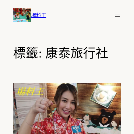
跳
至
場料王
主
要
內
容
標籤:
康泰旅行社