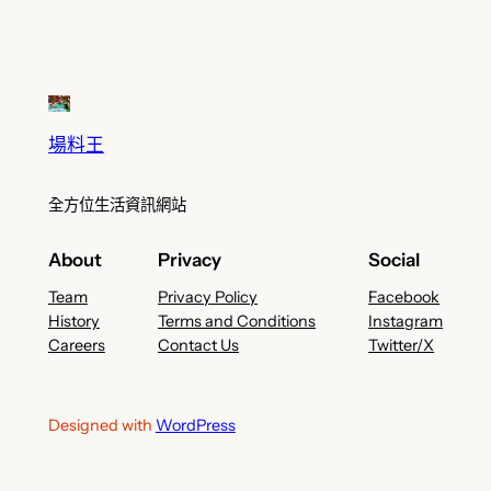
場料王
全方位生活資訊網站
About
Privacy
Social
Team
Privacy Policy
Facebook
History
Terms and Conditions
Instagram
Careers
Contact Us
Twitter/X
Designed with
WordPress