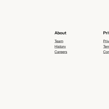
About
Pr
Team
Pri
History
Ter
Careers
Con