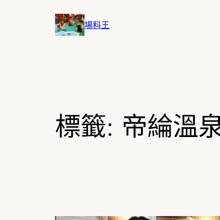
跳
至
場料王
主
要
內
容
標籤:
帝綸溫