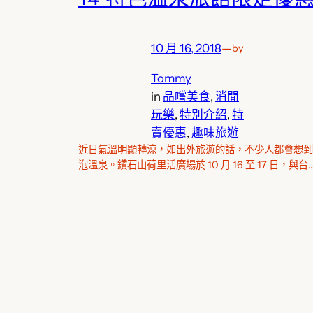
10 月 16, 2018
—
by
Tommy
in
品嚐美食
, 
消閒
玩樂
, 
特別介紹
, 
特
賣優惠
, 
趣味旅遊
近日氣溫明顯轉涼，如出外旅遊的話，不少人都會想到
泡溫泉。鑽石山荷里活廣場於 10 月 16 至 17 日，與台