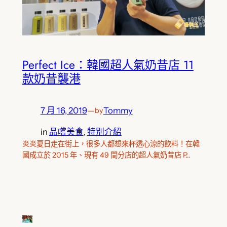
Perfect Ice：韓國超人氣奶昔店 11
款奶昔襲港
7 月 16, 2019
—
Tommy
by
in
品嚐美食
, 
特別介紹
炎炎夏日走在街上，很多人都想來杯透心涼的飲料！在韓
國成立於 2015 年、現有 49 間分店的超人氣奶昔店 P…