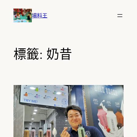
跳
至
場料王
主
要
內
容
標籤:
奶昔