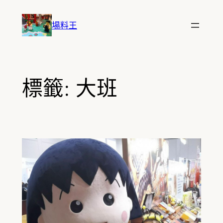
跳
至
場料王
主
要
內
容
標籤:
大班